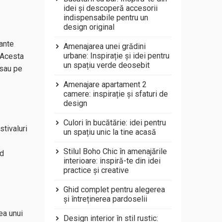
idei și descoperă accesorii
indispensabile pentru un
design original
iante
Amenajarea unei grădini
urbane: Inspirație și idei pentru
. Acesta
un spațiu verde deosebit
 sau pe
Amenajare apartament 2
camere: inspirație și sfaturi de
design
Culori în bucătărie: idei pentru
stivaluri
un spațiu unic la tine acasă
Stilul Boho Chic în amenajările
nd
interioare: inspiră-te din idei
practice și creative
Ghid complet pentru alegerea
și întreținerea pardoselii
ea unui
Design interior în stil rustic: