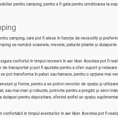
 mobilier pentru camping, pentru a fi gata pentru următoarea ta exp
mping
ntru camping, care pot fi alese în funcție de necesitîți și preferin
mping se numără scaunele, mesele, paturile pliante și dulapurile
sigura confortul în timpul
recreerii în aer liber
.
Acestea pot fi real
 de transportat și pot fi ajustate pentru a oferi suport și relaxare
 se pot transforma în paturi sau hamace, pentru o opțiune mai ver
nsiuni și forme, pentru a se potrivi nevoilor de spațiu și utilizare
at, sau mai mari și robuste, potrivite pentru a pregăti și servi mâ
 ca dulapuri pentru depozitare, oferind astfel un spațiu suplimenta
confortabil în timpul aventurilor în aer liber. Acestea pot fi reali