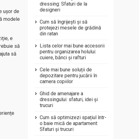
dressing: Sfaturi de la
designeri
se ușor de
ută modele
Cum să îngrijești și să
protejezi mesele de grădină
din ratan
iție, e
Lista celor mai bune accesorii
Trebuie să
pentru organizarea holului:
 ajuta să
cuiere, bănci și rafturi
Cele mai bune soluții de
depozitare pentru jucării în
camera copiilor
Ghid de amenajare a
dressingului: sfaturi, idei și
trucuri
eriențe
Cum să optimizezi spațiul într-
o baie mică de apartament:
Sfaturi și trucuri