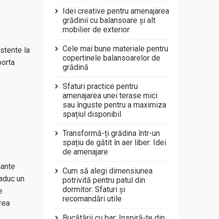
Idei creative pentru amenajarea
grădinii cu balansoare și alt
mobilier de exterior
Cele mai bune materiale pentru
istente la
copertinele balansoarelor de
porta
grădină
Sfaturi practice pentru
amenajarea unei terase mici
sau înguste pentru a maximiza
spațiul disponibil
Transformă-ți grădina într-un
spațiu de gătit în aer liber: Idei
de amenajare
iante
Cum să alegi dimensiunea
 aduc un
potrivită pentru patul din
dormitor: Sfaturi și
e
recomandări utile
rea
Bucătării cu bar: Inspiră-te din