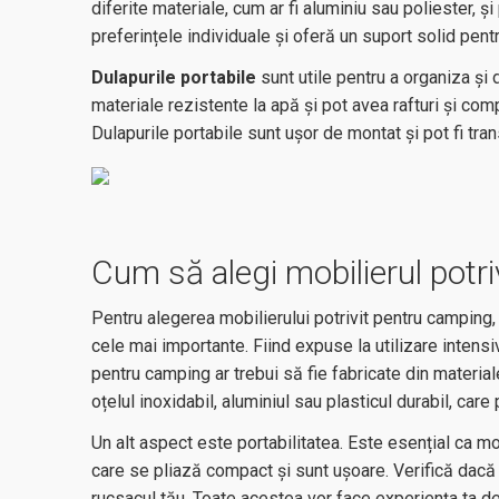
diferite materiale, cum ar fi aluminiu sau poliester, și
preferințele individuale și oferă un suport solid pen
Dulapurile portabile
sunt utile pentru a organiza și
materiale rezistente la apă și pot avea rafturi și com
Dulapurile portabile sunt ușor de montat și pot fi trans
Cum să alegi mobilierul potr
Pentru alegerea mobilierului potrivit pentru camping, 
cele mai importante. Fiind expuse la utilizare intensi
pentru camping ar trebui să fie fabricate din materia
oțelul inoxidabil, aluminiul sau plasticul durabil, care
Un alt aspect este portabilitatea. Este esențial ca
mo
care se pliază compact și sunt ușoare. Verifică dacă
rucsacul tău. Toate acestea vor face experiența ta 