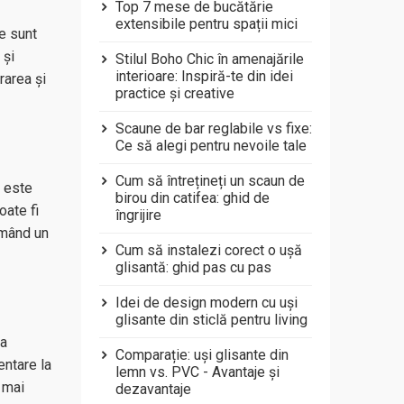
Top 7 mese de bucătărie
extensibile pentru spații mici
e sunt
 și
Stilul Boho Chic în amenajările
interioare: Inspiră-te din idei
rarea și
practice și creative
Scaune de bar reglabile vs fixe:
Ce să alegi pentru nevoile tale
Cum să întrețineți un scaun de
d este
birou din catifea: ghid de
oate fi
îngrijire
ormând un
Cum să instalezi corect o ușă
glisantă: ghid pas cu pas
Idei de design modern cu uși
glisante din sticlă pentru living
la
Comparație: uși glisante din
entare la
lemn vs. PVC - Avantaje și
u mai
dezavantaje