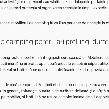
l activităților de pescuit sau vânătoare, iar dulapurile portabile p
, asigurând protecția și organizarea acestuia în timpul expedițiil
rsoane, mobilierul de camping îți va fi un partener de nădejde în 
de camping pentru a-i prelungi dura
mping, este important să îl îngrijești corespunzător. Mobilierul di
ează murdăria și praful, apoi spală piesele cu apă și săpun, utili
ilierul și lasă-l să se usuce complet înainte de a-l depozita sau
us de curățare special. Verifică eticheta produsului pentru a ved
a. În general, folosește o soluție de curățare delicată și o cârpă 
pe mobilier, și lasă-l să se usuce complet înainte de a-l depozi