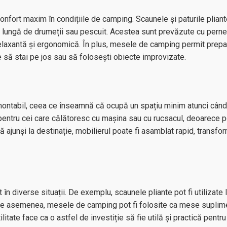
onfort maxim în condițiile de camping. Scaunele și paturile pliant
i lungă de drumeții sau pescuit. Acestea sunt prevăzute cu perne
 relaxantă și ergonomică. În plus, mesele de camping permit prepa
e să stai pe jos sau să folosești obiecte improvizate.
montabil, ceea ce înseamnă că ocupă un spațiu minim atunci cân
 pentru cei care călătoresc cu mașina sau cu rucsacul, deoarece p
ă ajunși la destinație, mobilierul poate fi asamblat rapid, transf
 în diverse situații. De exemplu, scaunele pliante pot fi utilizate 
. De asemenea, mesele de camping pot fi folosite ca mese suplim
itate face ca o astfel de investiție să fie utilă și practică pentr