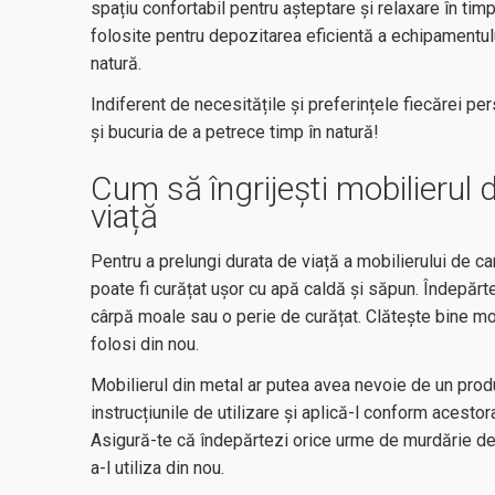
spațiu confortabil pentru așteptare și relaxare în timpu
folosite pentru depozitarea eficientă a echipamentului
natură.
Indiferent de necesitățile și preferințele fiecărei pe
și bucuria de a petrece timp în natură!
Cum să îngrijești mobilierul 
viață
Pentru a prelungi durata de viață a mobilierului de ca
poate fi curățat ușor cu apă caldă și săpun. Îndepărt
cârpă moale sau o perie de curățat. Clătește bine mob
folosi din nou.
Mobilierul din metal ar putea avea nevoie de un prod
instrucțiunile de utilizare și aplică-l conform acestor
Asigură-te că îndepărtezi orice urme de murdărie de 
a-l utiliza din nou.