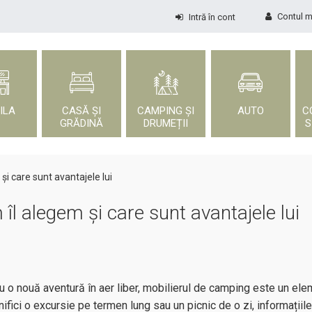
Contul 
Intră în cont
ILA
CASĂ ȘI
CAMPING ȘI
AUTO
C
GRĂDINĂ
DRUMEȚII
S
și care sunt avantajele lui
îl alegem și care sunt avantajele lui
u o nouă aventură în aer liber, mobilierul de camping este un ele
ifici o excursie pe termen lung sau un picnic de o zi, informațiil