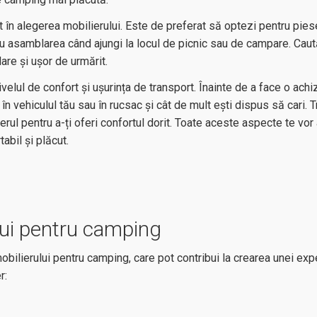
t în alegerea mobilierului. Este de preferat să optezi pentru pie
cu asamblarea când ajungi la locul de picnic sau de campare. Ca
lare și ușor de urmărit.
elul de confort și ușurința de transport. Înainte de a face o achiz
 în vehiculul tău sau în rucsac și cât de mult ești dispus să cari. 
erul pentru a-ți oferi confortul dorit. Toate aceste aspecte te vor
abil și plăcut.
ului pentru camping
 mobilierului pentru camping, care pot contribui la crearea unei exp
er: