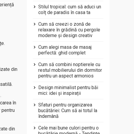
eriență
Stilul tropical: cum să aduci un
colț de paradis în casa ta
Cum să creezi o zonă de
relaxare în grădină cu pergole
moderne și design creativ
țe.
Cum alegi masa de masaj
perfectă: ghid complet
Cum să combini noptierele cu
izate din
restul mobilierului din dormitor
pentru un aspect armonios
satilă.
Design minimalist pentru băi
mici: idei și inspirații
.
ncarea în
Sfaturi pentru organizarea
r pentru
bucătăriei: Cum să ai totul la
îndemână
Cele mai bune culori pentru o
zate din
bucătărie modernă - Tendințe