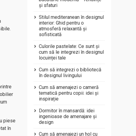
și sfaturi
Stilul mediteranean în designul
n
interior: Ghid pentru o
atmosferă relaxantă și
ibile.
sofisticată
Culorile pastelate: Ce sunt și
cum să le integrezi în designul
locuinței tale
Cum să integrezi o bibliotecă
în designul livingului
rintre
Cum să amenajezi o cameră
tematică pentru copii: idei și
obilier
inspirație
ecum
Dormitor în mansardă: idei
ingenioase de amenajare și
ru piese
design
tat în
Cum să amenajezi un hol cu