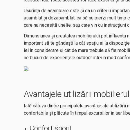
Ușurința de asamblare este și ea un criteriu importan
asamblat și dezasamblat, ca să nu pierzi mult timp 
care nu necesită unelte, sau care vin cu instrucțiuni c
Dimensiunea și greutatea mobilierului pot influența niv
important să te gândești la cât spațiu ai la dispoziție
iei în considerare și cât de mare trebuie să fie mobili
ne bucuri de experiențele outdoor într-un mod confort
Avantajele utilizării mobilier
Iată câteva dintre principalele avantaje ale utilizării
confortabile și plăcute în timpul excursiilor în aer lib
Confort sporit