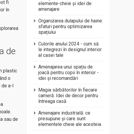
ot fi
elemente-cheie și idei de
amenajare
or în
Organizarea dulapului de haine:
sfaturi pentru optimizarea
explorarea
spațiului
Culorile anului 2024 - cum să
ta de
le integrezi în designul interior
al casei tale
Amenajarea unui spațiu de
n plastic
joacă pentru copii în interior -
idei și recomandări
zând o
 de a-l
Magia sărbătorilor în fiecare
cameră: Idei de decor pentru
întreaga casă
ea
moale.
Amenajare industrială: ce
presupune și care sunt
ta sau de
elementele cheie ale acesteia