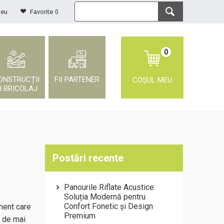
meu
Favorite
0
0
ONSTRUCȚII
FII PARTENER
COȘUL MEU
I BRICOLAJ
Postări recente
Panourile Riflate Acustice:
Soluția Modernă pentru
Confort Fonetic și Design
ment care
Premium
e de mai