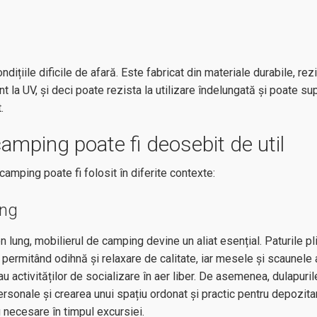
ițiile dificile de afară. Este fabricat din materiale durabile, rez
ent la UV, și deci poate rezista la utilizare îndelungată și poate su
t.
 camping poate fi deosebit de util
camping poate fi folosit în diferite contexte:
ung
 lung, mobilierul de camping devine un aliat esențial. Paturile pl
 permitând odihnă și relaxare de calitate, iar mesele și scaunele
au activităților de socializare în aer liber. De asemenea, dulapuril
ersonale și crearea unui spațiu ordonat și practic pentru depozita
g
necesare în timpul excursiei.