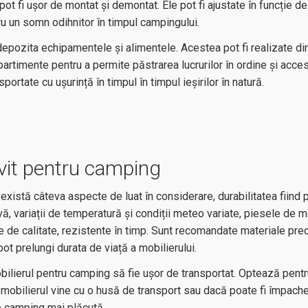
 pot fi ușor de montat și demontat. Ele pot fi ajustate în funcție de
tru un somn odihnitor în timpul campingului.
 depozita echipamentele și alimentele. Acestea pot fi realizate di
partimente pentru a permite păstrarea lucrurilor în ordine și acces
portate cu ușurință în timpul în timpul ieșirilor în natură.
ivit pentru camping
există câteva aspecte de luat în considerare, durabilitatea fiind p
vă, variații de temperatură și condiții meteo variate, piesele de m
le de calitate, rezistente în timp. Sunt recomandate materiale pr
 pot prelungi durata de viață a mobilierului.
bilierul pentru camping
să fie ușor de transportat. Optează pent
 mobilierul vine cu o husă de transport sau dacă poate fi împache
de camping mai plăcută.