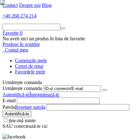
Contact
Despre noi
Blog
+40 268 274 214
Favorite
0
Nu aveti nici un produs în lista de favorite
Produse în wishlist
Contul meu
Comenzile mele
Cereri de retur
Favoritele mele
Urmărește comanda
Urmărește comanda
Autentifică-te
Înregistrează-te
E-mail
Parola
Resetare parola
Autentifică-te
ține-mă minte
SAU conectează-te cu: