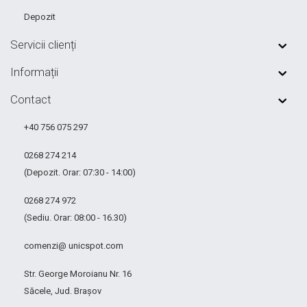
Depozit
Servicii clienți
Informații
Contact
+40 756 075 297
0268 274 214
(Depozit. Orar: 07:30 - 14:00)
0268 274 972
(Sediu. Orar: 08:00 - 16.30)
comenzi@ unicspot.com
Str. George Moroianu Nr. 16
Săcele, Jud. Brașov