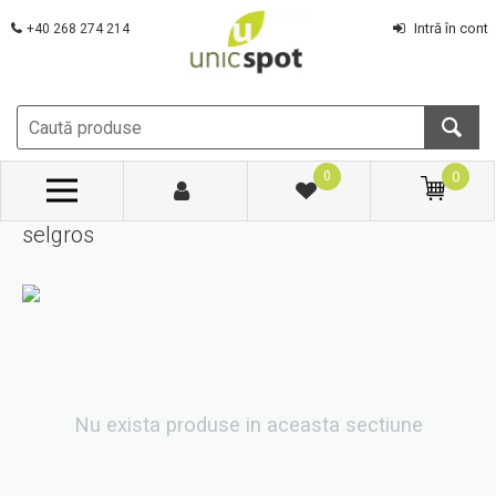
Intră în cont
+40 268 274 214
0
0
selgros
Nu exista produse in aceasta sectiune