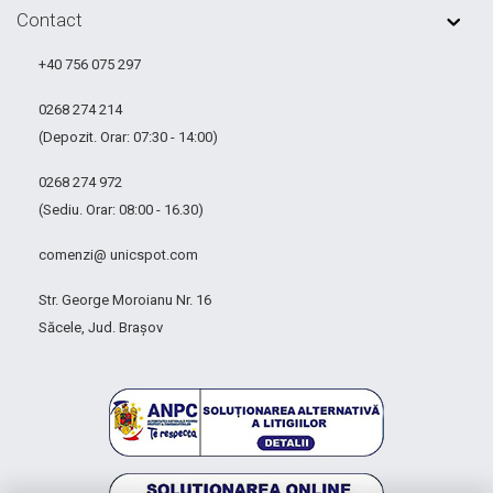
Contact
+40 756 075 297
0268 274 214
(Depozit. Orar: 07:30 - 14:00)
0268 274 972
(Sediu. Orar: 08:00 - 16.30)
comenzi@ unicspot.com
Str. George Moroianu Nr. 16
Săcele, Jud. Brașov