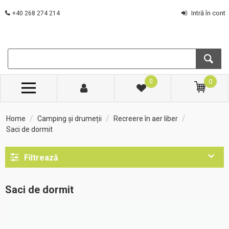
Intră în cont
+40 268 274 214
0
0
/
/
/
Home
Camping și drumeții
Recreere în aer liber
Saci de dormit
Filtrează
Saci de dormit