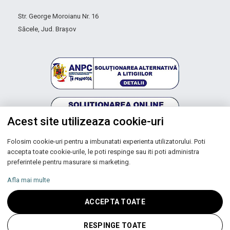
Str. George Moroianu Nr. 16
Săcele, Jud. Brașov
Acest site utilizeaza cookie-uri
Folosim cookie-uri pentru a imbunatati experienta utilizatorului. Poti
Autoritatea Națională pentru Protecția Consumatorilor
accepta toate cookie-urile, le poti respinge sau iti poti administra
preferintele pentru masurare si marketing.
Afla mai multe
Copyright © 2026 UNIC SPOT RO S.R.L.
ACCEPTA TOATE
CUI: RO 13753590, Reg. Com. J200100027208
RESPINGE TOATE