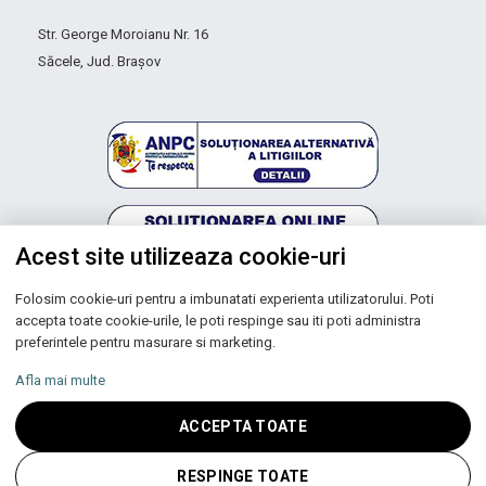
Str. George Moroianu Nr. 16
Săcele, Jud. Brașov
Acest site utilizeaza cookie-uri
Folosim cookie-uri pentru a imbunatati experienta utilizatorului. Poti
Autoritatea Națională pentru Protecția Consumatorilor
accepta toate cookie-urile, le poti respinge sau iti poti administra
preferintele pentru masurare si marketing.
Afla mai multe
Copyright © 2026 UNIC SPOT RO S.R.L.
ACCEPTA TOATE
CUI: RO 13753590, Reg. Com. J200100027208
RESPINGE TOATE