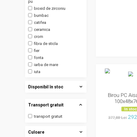
pu
bioxid de zirconiu
bumbac
catifea
ceramica
crom
fibra de sticla
fier
fonta
iarba de mare
iuta
lemn
lemn de acacia
Disponibil în stoc
lemn de stejar
Birou PC Aisa,
lemn de tec
100x48x7
Transport gratuit
lemn masiv molid
In sto
lemn recuperat
292
transport gratuit
377,88
Lei
lemn, mdf
lemn, metal, piele artificiala
Culoare
lemn, metal, textil