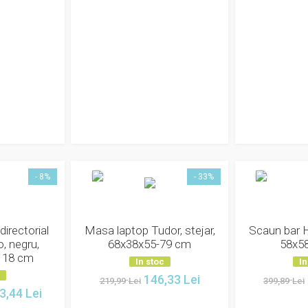
- 8%
- 33%
directorial
Masa laptop Tudor, stejar,
Scaun bar 
, negru,
68x38x55-79 cm
58x5
118 cm
In stoc
In
c
146,33
Lei
219,99
Lei
399,89
Lei
3,44
Lei