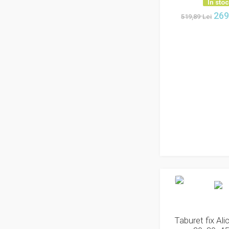
In sto
polietilena, otel, tec
269
519,89
Lei
polietilena, otel, textil, mdf
polietilena, pal
polietilena, piele
polietilena, piele, fonta
polietilena, plastic, aluminiu
polietilena, plastic, mdf
polietilena, plastic, otel
polietilena, plastic, pvc
polietilena, pvc, mdf
polietilena, tec
polietilena, tec, piele
polietilena, textil
polietilena, zinc
polipropilena
poliratan
pu, metal
pu, pvc, metal
Taburet fix Alic
pu/pvc, baza metalica,