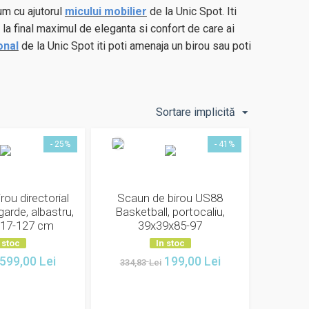
um cu ajutorul
micului mobilier
de la Unic Spot. Iti
a final maximul de eleganta si confort de care ai
onal
de la Unic Spot iti poti amenaja un birou sau poti
Sortare implicită
- 25%
- 41%
rou directorial
Scaun de birou US88
arde, albastru,
Basketball, portocaliu,
17-127 cm
39x39x85-97
 stoc
In stoc
599,00
Lei
199,00
Lei
334,83
Lei