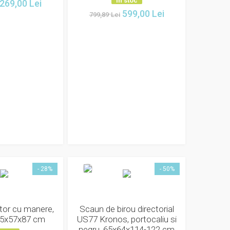
In stoc
269,00
Lei
599,00
Lei
799,89
Lei
- 28%
- 50%
ator cu manere,
Scaun de birou directorial
3.5x57x87 cm
US77 Kronos, portocaliu si
negru, 65x64x114-122 cm