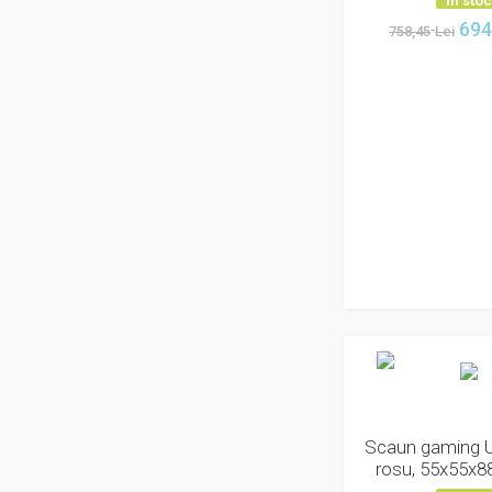
In sto
plus
694
758,45
Lei
poliester
polietilena
polietilena, aluminiu
polietilena, aluminiu, mdf
polietilena, aluminiu, tec
polietilena, bambus
polietilena, cupru
polietilena, fonta
polietilena, iuta
polietilena, lemn
polietilena, lemn, iuta
polietilena, lemn, otel
polietilena, lemn, tec
polietilena, mdf
polietilena, otel
polietilena, otel, aluminiu
polietilena, otel, catifea
Scaun gaming U
polietilena, otel, mdf
rosu, 55x55x8
polietilena, otel, piele