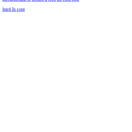
Intră în cont