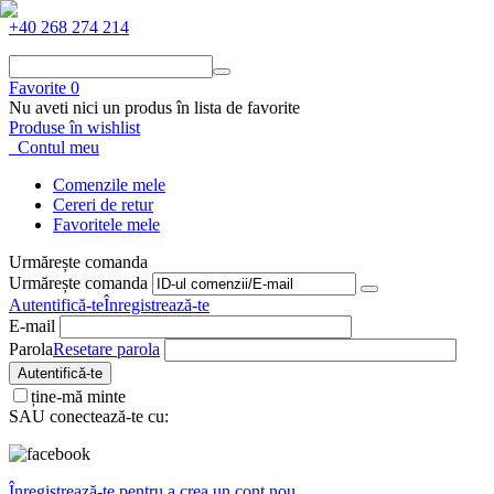
+40 268 274 214
Favorite
0
Nu aveti nici un produs în lista de favorite
Produse în wishlist
Contul meu
Comenzile mele
Cereri de retur
Favoritele mele
Urmărește comanda
Urmărește comanda
Autentifică-te
Înregistrează-te
E-mail
Parola
Resetare parola
Autentifică-te
ține-mă minte
SAU conectează-te cu:
Înregistrează-te pentru a crea un cont nou