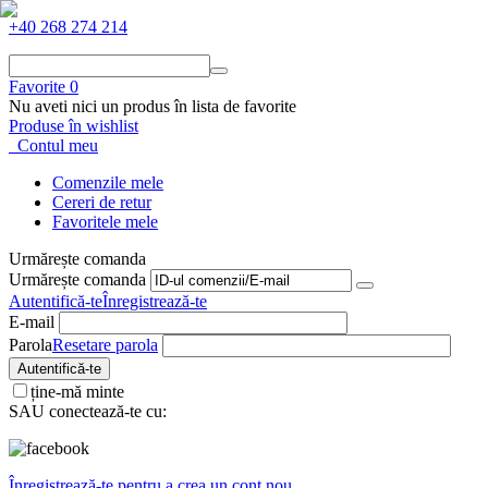
+40 268 274 214
Favorite
0
Nu aveti nici un produs în lista de favorite
Produse în wishlist
Contul meu
Comenzile mele
Cereri de retur
Favoritele mele
Urmărește comanda
Urmărește comanda
Autentifică-te
Înregistrează-te
E-mail
Parola
Resetare parola
Autentifică-te
ține-mă minte
SAU conectează-te cu:
Înregistrează-te pentru a crea un cont nou