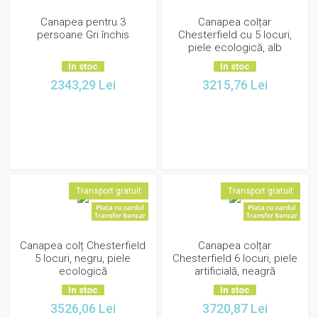
Canapea pentru 3
Canapea colțar
persoane Gri închis
Chesterfield cu 5 locuri,
piele ecologică, alb
In stoc
In stoc
2343,29
Lei
3215,76
Lei
Transport gratuit
Transport gratuit
Canapea colț Chesterfield
Canapea colțar
5 locuri, negru, piele
Chesterfield 6 locuri, piele
ecologică
artificială, neagră
In stoc
In stoc
3526,06
Lei
3720,87
Lei