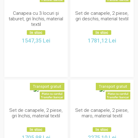
Canapea cu 3 locuri și
Set de canapele, 2 piese,
taburet, gri închis, material
gri deschis, material textil
textil
In stoc
In stoc
1547,35
Lei
1781,12
Lei
Transport gratuit
Transport gratuit
Set de canapele, 2 piese,
Set de canapele, 2 piese,
gri închis, material textil
maro, material textil
In stoc
In stoc
1705,98
Lei
2275,10
Lei