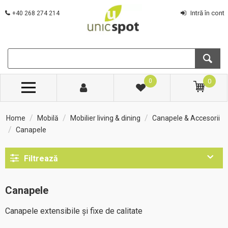
Intră în cont
+40 268 274 214
0
0
/
/
/
Home
Mobilă
Mobilier living & dining
Canapele & Accesorii
/
Canapele
Filtrează
Canapele
Canapele extensibile și fixe de calitate