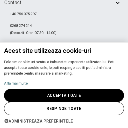
Contact
+40 756 075 297
0268 274 214
(Depozit. Orar: 07:30 - 14:00)
0268 274 972
Acest site utilizeaza cookie-uri
(Sediu. Orar: 08:00 - 16.30)
Folosim cookie-uri pentru a imbunatati experienta utilizatorului. Poti
comenzi@ unicspot.com
accepta toate cookie-urile, le poti respinge sau iti poti administra
preferintele pentru masurare si marketing.
Str. George Moroianu Nr. 16
Săcele, Jud. Brașov
Afla mai multe
ACCEPTA TOATE
RESPINGE TOATE
⚙
ADMINISTREAZA PREFERINTELE