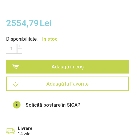
2554,79
Lei
Disponibilitate:
In stoc
+
−
Adaugă în coș
Adaugă la Favorite
Solicită postare în SICAP
Livrare
14 zile