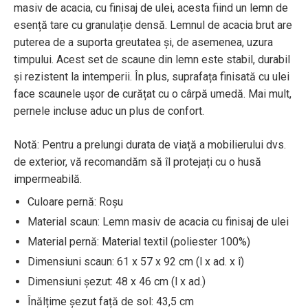
masiv de acacia, cu finisaj de ulei, acesta fiind un lemn de
esență tare cu granulație densă. Lemnul de acacia brut are
puterea de a suporta greutatea și, de asemenea, uzura
timpului. Acest set de scaune din lemn este stabil, durabil
și rezistent la intemperii. În plus, suprafața finisată cu ulei
face scaunele ușor de curățat cu o cârpă umedă. Mai mult,
pernele incluse aduc un plus de confort.
Notă: Pentru a prelungi durata de viață a mobilierului dvs.
de exterior, vă recomandăm să îl protejați cu o husă
impermeabilă.
Culoare pernă: Roșu
Material scaun: Lemn masiv de acacia cu finisaj de ulei
Material pernă: Material textil (poliester 100%)
Dimensiuni scaun: 61 x 57 x 92 cm (l x ad. x î)
Dimensiuni șezut: 48 x 46 cm (l x ad.)
Înălțime șezut față de sol: 43,5 cm