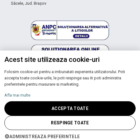
Săcele, Jud. Brașov
Acest site utilizeaza cookie-uri
Folosim cookie-uri pentru a imbunatati experienta utilizatorului. Poti
Autoritatea Națională pentru Protecția Consumatorilor
accepta toate cookie-urile, le poti respinge sau iti poti administra
preferintele pentru masurare si marketing.
Afla mai multe
Copyright © 2026 UNIC SPOT RO S.R.L.
ACCEPTA TOATE
CUI: RO 13753590, Reg. Com. J200100027208
RESPINGE TOATE
⚙
ADMINISTREAZA PREFERINTELE