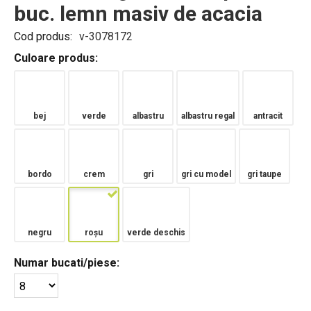
buc. lemn masiv de acacia
Cod produs:
v-3078172
Culoare produs:
bej
verde
albastru
albastru regal
antracit
bordo
crem
gri
gri cu model
gri taupe
negru
roșu
verde deschis
Numar bucati/piese: