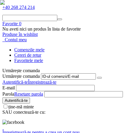
+40 268 274 214
Favorite
0
Nu aveti nici un produs în lista de favorite
Produse în wishlist
Contul meu
Comenzile mele
Cereri de retur
Favoritele mele
Urmărește comanda
Urmărește comanda
Autentifică-te
Înregistrează-te
E-mail
Parola
Resetare parola
Autentifică-te
ține-mă minte
SAU conectează-te cu:
Înregistrează-te pentru a crea un cont nou