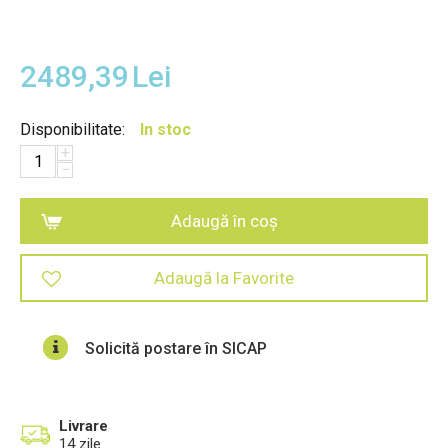
2489,39
Lei
Disponibilitate:
In stoc
+
−
Adaugă în coș
Adaugă la Favorite
Solicită postare în SICAP
Livrare
14 zile