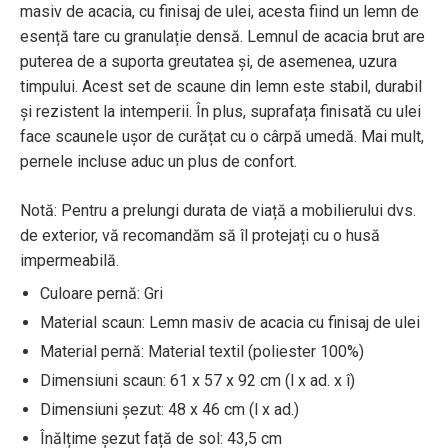
masiv de acacia, cu finisaj de ulei, acesta fiind un lemn de
esență tare cu granulație densă. Lemnul de acacia brut are
puterea de a suporta greutatea și, de asemenea, uzura
timpului. Acest set de scaune din lemn este stabil, durabil
și rezistent la intemperii. În plus, suprafața finisată cu ulei
face scaunele ușor de curățat cu o cârpă umedă. Mai mult,
pernele incluse aduc un plus de confort.
Notă: Pentru a prelungi durata de viață a mobilierului dvs.
de exterior, vă recomandăm să îl protejați cu o husă
impermeabilă.
Culoare pernă: Gri
Material scaun: Lemn masiv de acacia cu finisaj de ulei
Material pernă: Material textil (poliester 100%)
Dimensiuni scaun: 61 x 57 x 92 cm (l x ad. x î)
Dimensiuni șezut: 48 x 46 cm (l x ad.)
Înălțime șezut față de sol: 43,5 cm