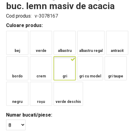
buc. lemn masiv de acacia
Cod produs:
v-3078167
Culoare produs:
bej
verde
albastru
albastru regal
antracit
bordo
crem
gri
gri cu model
gri taupe
negru
roșu
verde deschis
Numar bucati/piese: