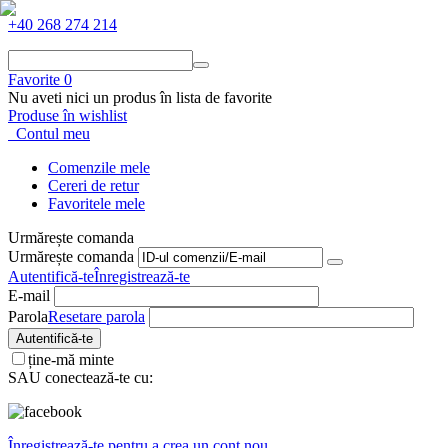
+40 268 274 214
Favorite
0
Nu aveti nici un produs în lista de favorite
Produse în wishlist
Contul meu
Comenzile mele
Cereri de retur
Favoritele mele
Urmărește comanda
Urmărește comanda
Autentifică-te
Înregistrează-te
E-mail
Parola
Resetare parola
Autentifică-te
ține-mă minte
SAU conectează-te cu:
Înregistrează-te pentru a crea un cont nou