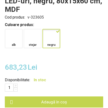
LED-uri, negru, 80x15x60 cm,
MDF
Cod produs:
v-323605
Culoare produs:
alb
stejar
negru
683,23
Lei
Disponibilitate:
In stoc
+
−
Adaugă în coș