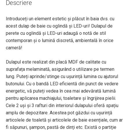
Descriere
Introduceți un element estetic și plăcut în baia dvs. cu
acest dulap de baie cu oglindă și LED-uri! Dulapul de
perete cu oglindă și LED-uri adaugă o notă de stil
contemporan și o lumină discretă, ambientală în orice
cameră!
Dulapul este realizat din placă MDF de calitate cu
suprafața melaminată, asigurând o utilizare pe termen
lung. Puteți aprinde/stinge cu ușurință lumina cu ajutorul
butonului. Cu o bandă LED eficientă din punct de vedere
energetic, vă puteți vedea în cea mai adevărată lumină
pentru aplicarea machiajului, toaletare și îngrijirea pielii.
Cele 2 uși și 3 rafturi din interiorul dulapului oferă spațiu
amplu de depozitare. Acestea pot găzdui cu ușurință
articolele de toaletă și articolele de baie esențiale, cum ar
fi săpunuri, șampon, pastă de dinți etc. Există o partiție