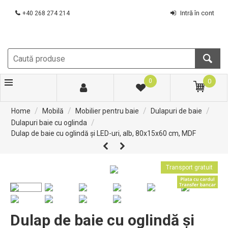
Intră în cont
+40 268 274 214
0
0
/
/
/
/
Home
Mobilă
Mobilier pentru baie
Dulapuri de baie
/
Dulapuri baie cu oglinda
Dulap de baie cu oglindă și LED-uri, alb, 80x15x60 cm, MDF
Transport gratuit
Dulap de baie cu oglindă și