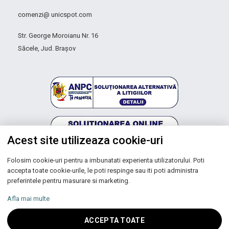
comenzi@ unicspot.com
Str. George Moroianu Nr. 16
Săcele, Jud. Brașov
Acest site utilizeaza cookie-uri
Folosim cookie-uri pentru a imbunatati experienta utilizatorului. Poti
Autoritatea Națională pentru Protecția Consumatorilor
accepta toate cookie-urile, le poti respinge sau iti poti administra
preferintele pentru masurare si marketing.
Afla mai multe
Copyright © 2026 UNIC SPOT RO S.R.L.
ACCEPTA TOATE
CUI: RO 13753590, Reg. Com. J200100027208