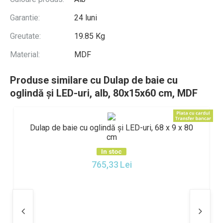
Garantie:
24 luni
Greutate:
19.85 Kg
Material:
MDF
Produse similare cu Dulap de baie cu
oglindă și LED-uri, alb, 80x15x60 cm, MDF
ulap de baie cu oglindă și LED-uri, 68 x 9 x 80
Dulap de
cm
In stoc
765,33
Lei