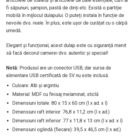
articolele de toaletă și articolele de baie esențiale, cum ar
fi săpunuri, șampon, pastă de dinți etc. Există o partiție
mobilă în mijlocul dulapului. O puteți instala în funcție de
nevoile dvs. reale. În plus, este ușor de curățat cu o cârpă
umedă.
Elegant și funcțional, acest dulap este cu siguranță menit
să facă decorul camerei dvs. autentic și special!
Notă:
Produsul are un conector USB, dar sursa de
alimentare USB certificată de 5V nu este inclusă.
Culoare: Alb și argintiu
Material: MDF cu finisaj melaminat, sticlă
Dimensiuni totale: 80 x 15 x 60 cm (l x ad. x î)
Dimensiuni raft interior: 76,8 x 11,2 cm (l x ad.)
Dimensiuni raft inferior: 77 x 11,8 x 13 cm (l x ad. x î)
Dimensiuni oglindă (fiecare): 39,5 x 46,5 cm (l x ad.)