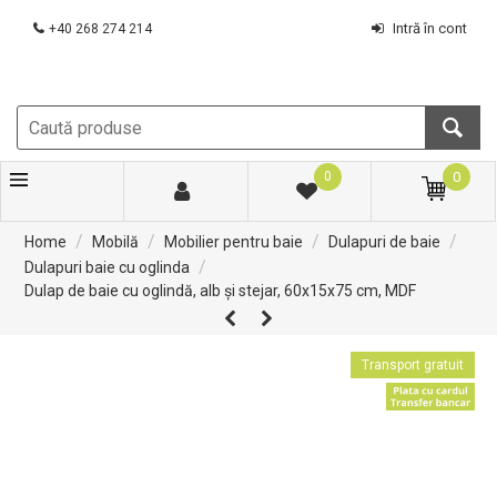
Intră în cont
+40 268 274 214
0
0
/
/
/
/
Home
Mobilă
Mobilier pentru baie
Dulapuri de baie
/
Dulapuri baie cu oglinda
Dulap de baie cu oglindă, alb și stejar, 60x15x75 cm, MDF
Transport gratuit