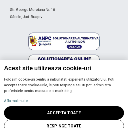
Str. George Moroianu Nr. 16
Săcele, Jud. Brașov
Acest site utilizeaza cookie-uri
Folosim cookie-uri pentru a imbunatati experienta utilizatorului. Poti
Autoritatea Națională pentru Protecția Consumatorilor
accepta toate cookie-urile, le poti respinge sau iti poti administra
preferintele pentru masurare si marketing.
Afla mai multe
Copyright © 2026 UNIC SPOT RO S.R.L.
ACCEPTA TOATE
CUI: RO 13753590, Reg. Com. J200100027208
RESPINGE TOATE