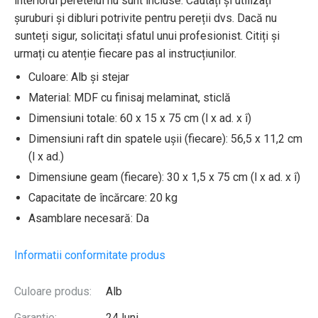
interiorul peretelui nu sunt incluse. Căutați și utilizați
șuruburi și dibluri potrivite pentru pereții dvs. Dacă nu
sunteți sigur, solicitați sfatul unui profesionist. Citiți și
urmați cu atenție fiecare pas al instrucțiunilor.
Culoare: Alb și stejar
Material: MDF cu finisaj melaminat, sticlă
Dimensiuni totale: 60 x 15 x 75 cm (l x ad. x î)
Dimensiuni raft din spatele ușii (fiecare): 56,5 x 11,2 cm
(l x ad.)
Dimensiune geam (fiecare): 30 x 1,5 x 75 cm (l x ad. x î)
Capacitate de încărcare: 20 kg
Asamblare necesară: Da
Informatii conformitate produs
Culoare produs:
Alb
Garantie:
24 luni