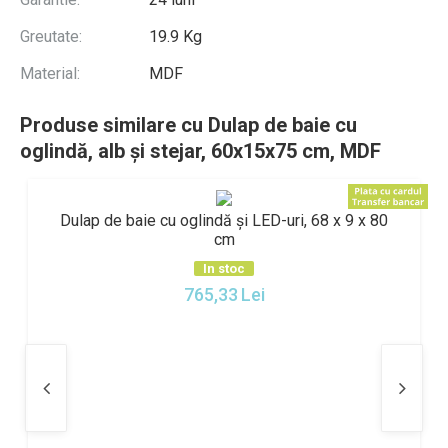
Greutate:
19.9 Kg
Material:
MDF
Produse similare cu Dulap de baie cu
oglindă, alb și stejar, 60x15x75 cm, MDF
Dulap de baie cu oglindă și LED-uri, 68 x 9 x 80
Dul
cm
In stoc
765,33
Lei