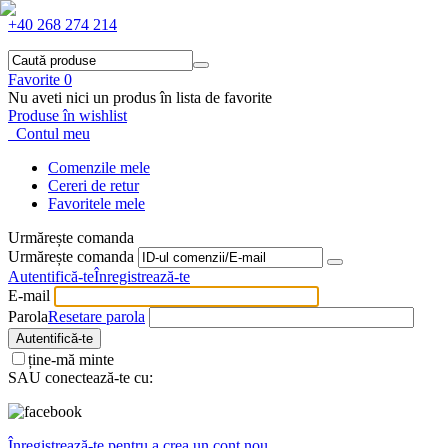
+40 268 274 214
Favorite
0
Nu aveti nici un produs în lista de favorite
Produse în wishlist
Contul meu
Comenzile mele
Cereri de retur
Favoritele mele
Urmărește comanda
Urmărește comanda
Autentifică-te
Înregistrează-te
E-mail
Parola
Resetare parola
Autentifică-te
ține-mă minte
SAU conectează-te cu:
Înregistrează-te pentru a crea un cont nou