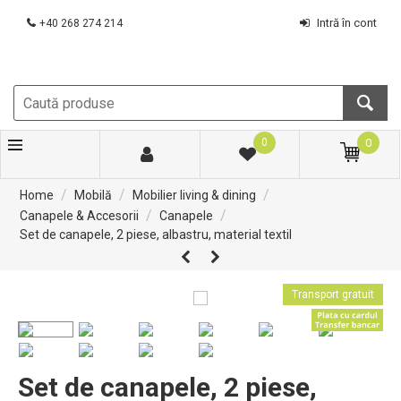
Intră în cont
+40 268 274 214
0
0
/
/
/
Home
Mobilă
Mobilier living & dining
/
/
Canapele & Accesorii
Canapele
Set de canapele, 2 piese, albastru, material textil
Transport gratuit
Set de canapele, 2 piese,