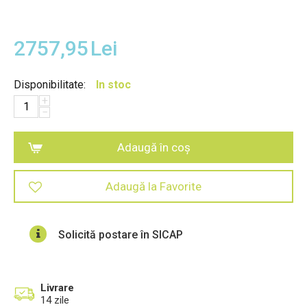
2757,95
Lei
Disponibilitate:
In stoc
+
−
Adaugă în coș
Adaugă la Favorite
Solicită postare în SICAP
Livrare
14 zile