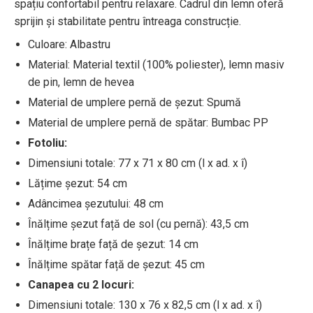
spațiu confortabil pentru relaxare. Cadrul din lemn oferă
sprijin și stabilitate pentru întreaga construcție.
Culoare: Albastru
Material: Material textil (100% poliester), lemn masiv
de pin, lemn de hevea
Material de umplere pernă de șezut: Spumă
Material de umplere pernă de spătar: Bumbac PP
Fotoliu:
Dimensiuni totale: 77 x 71 x 80 cm (l x ad. x î)
Lățime șezut: 54 cm
Adâncimea șezutului: 48 cm
Înălțime șezut față de sol (cu pernă): 43,5 cm
Înălțime brațe față de șezut: 14 cm
Înălțime spătar față de șezut: 45 cm
Canapea cu 2 locuri:
Dimensiuni totale: 130 x 76 x 82,5 cm (l x ad. x î)