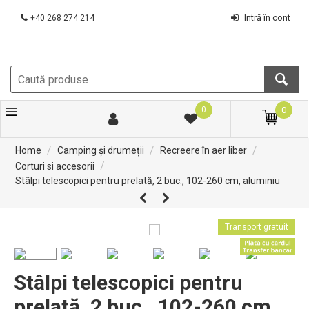
Intră în cont
+40 268 274 214
0
0
/
/
/
Home
Camping și drumeții
Recreere în aer liber
/
Corturi si accesorii
Stâlpi telescopici pentru prelată, 2 buc., 102-260 cm, aluminiu
Transport gratuit
Stâlpi telescopici pentru
prelată, 2 buc., 102-260 cm,