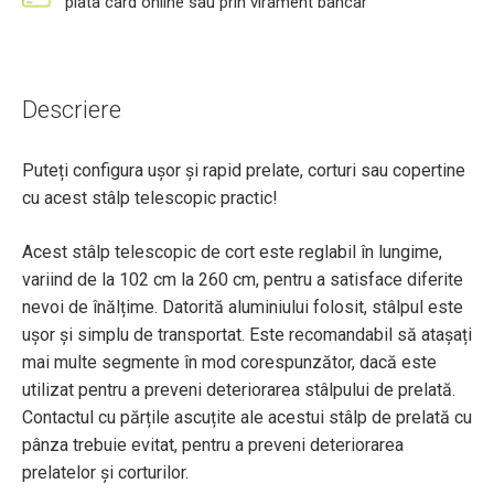
plata card online sau prin virament bancar
Descriere
Puteți configura ușor și rapid prelate, corturi sau copertine
cu acest stâlp telescopic practic!
Acest stâlp telescopic de cort este reglabil în lungime,
variind de la 102 cm la 260 cm, pentru a satisface diferite
nevoi de înălțime. Datorită aluminiului folosit, stâlpul este
ușor și simplu de transportat. Este recomandabil să atașați
mai multe segmente în mod corespunzător, dacă este
utilizat pentru a preveni deteriorarea stâlpului de prelată.
Contactul cu părțile ascuțite ale acestui stâlp de prelată cu
pânza trebuie evitat, pentru a preveni deteriorarea
prelatelor și corturilor.