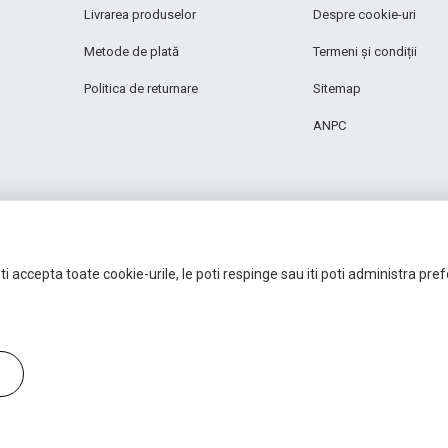
Livrarea produselor
Despre cookie-uri
Metode de plată
Termeni și condiții
Politica de returnare
Sitemap
ANPC
i accepta toate cookie-urile, le poti respinge sau iti poti administra pre
Autoritatea Națională pentru Protecția Consumatorilor