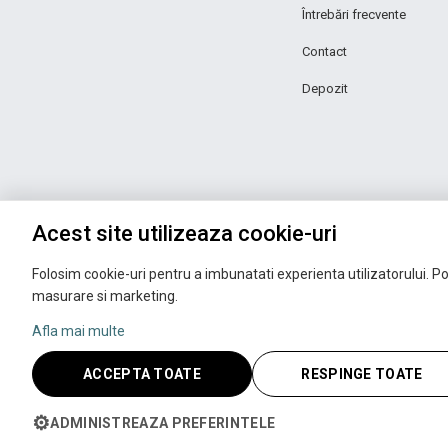
Întrebări frecvente
Contact
Depozit
Acest site utilizeaza cookie-uri
Folosim cookie-uri pentru a imbunatati experienta utilizatorului. Pot
masurare si marketing.
Afla mai multe
ACCEPTA TOATE
RESPINGE TOATE
Copyright © 2026 UNIC SPOT RO S.R.L.
CUI: RO 13753590, Reg. Com. J200100027208
⚙
ADMINISTREAZA PREFERINTELE