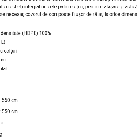
 cu ocheți integrați în cele patru colțuri, pentru o atașare practi
te necesar, covorul de cort poate fi ușor de tăiat, la orice dimens
tă densitate (HDPE) 100%
 L)
u colțuri
uni
ilat
x 550 cm
x 550 cm
ni
g