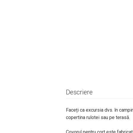
Descriere
Faceți ca excursia dvs. în campin
copertina rulotei sau pe terasă.
Covorul pentru cort este fabricat