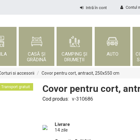
Contul 
Intră în cont
ILA
CASĂ ȘI
CAMPING ȘI
AUTO
C
GRĂDINĂ
DRUMEȚII
S
/
Corturi si accesorii
Covor pentru cort, antracit, 250x550 cm
Covor pentru cort, ant
Transport gratuit
Cod produs:
v-310686
Livrare
14 zile