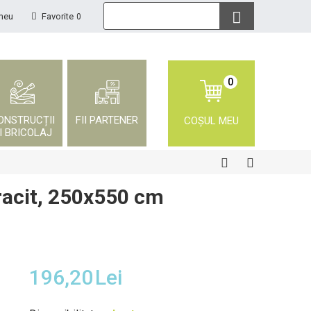
meu
Favorite
0
0
ONSTRUCȚII
FII PARTENER
COȘUL MEU
I BRICOLAJ
racit, 250x550 cm
196,20
Lei