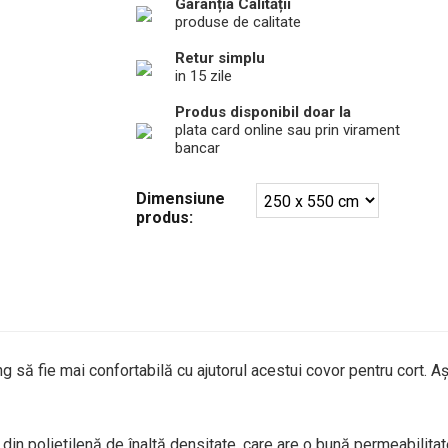
Garanția Calității
produse de calitate
Retur simplu
in 15 zile
Produs disponibil doar la
plata card online sau prin virament
bancar
Dimensiune
produs:
g să fie mai confortabilă cu ajutorul acestui covor pentru cort. Așe
 din polietilenă de înaltă densitate, care are o bună permeabilitate