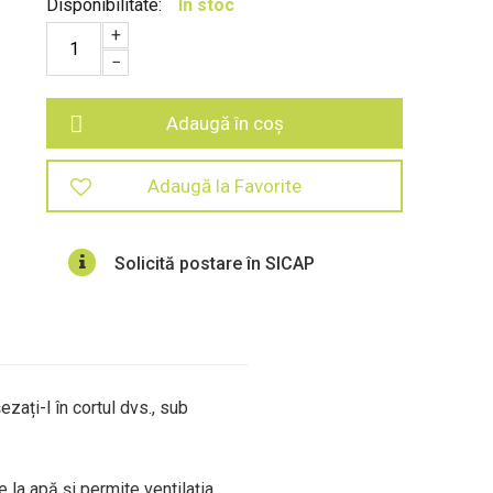
Disponibilitate:
In stoc
+
−
Adaugă în coș
Adaugă la Favorite
Solicită postare în SICAP
zați-l în cortul dvs., sub
 la apă și permite ventilația.