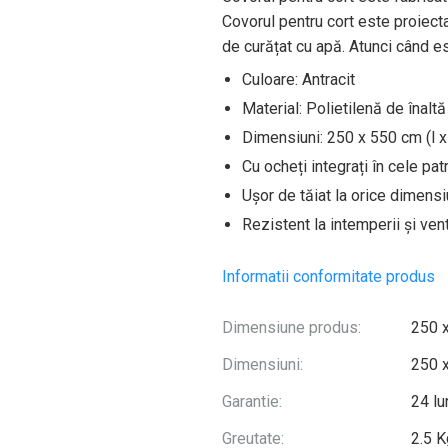
Covorul pentru cort este proiectat
de curățat cu apă. Atunci când es
Culoare: Antracit
Material: Polietilenă de înal
Dimensiuni: 250 x 550 cm (l x
Cu ocheți integrați în cele patr
Ușor de tăiat la orice dimensi
Rezistent la intemperii și vent
Informatii conformitate produs
Dimensiune produs:
250 
Dimensiuni:
250 
Garantie:
24 lu
Greutate:
2.5 K