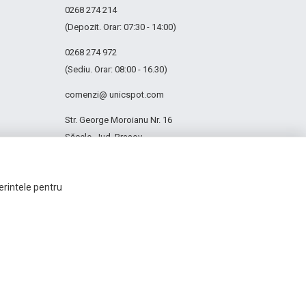
0268 274 214
(Depozit. Orar: 07:30 - 14:00)
0268 274 972
(Sediu. Orar: 08:00 - 16.30)
comenzi@ unicspot.com
Str. George Moroianu Nr. 16
Săcele, Jud. Brașov
ferintele pentru