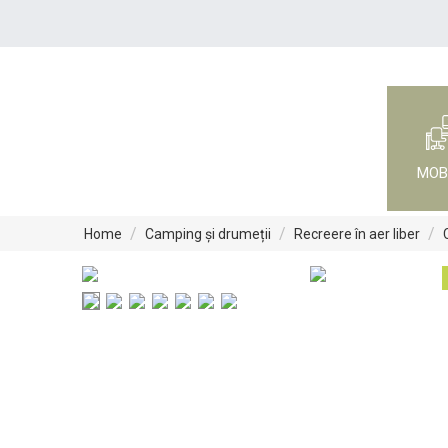
MOB
/
/
/
Home
Camping și drumeții
Recreere în aer liber