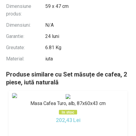
Dimensiune
59 x 47 cm
produs:
Dimensiuni:
N/A
Garantie:
24 luni
Greutate:
6.81 Kg
Material:
iuta
Produse similare cu Set măsuțe de cafea, 2
piese, iută naturală
Masa Cafea Turo, alb, 87x60x43 cm
In stoc
202,43
Lei