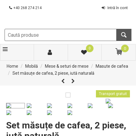
Intră în cont
+40 268 274 214
0
0
/
/
/
Home
Mobilă
Mese & seturi de mese
Masute de cafea
/
Set măsuțe de cafea, 2 piese, iută naturală
Transport gratuit
Set măsuțe de cafea, 2 piese,
iută naturală