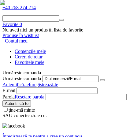
+40 268 274 214
Favorite
0
Nu aveti nici un produs în lista de favorite
Produse în wishlist
Contul meu
Comenzile mele
Cereri de retur
Favoritele mele
Urmărește comanda
Urmărește comanda
Autentifică-te
Înregistrează-te
E-mail
Parola
Resetare parola
Autentifică-te
ține-mă minte
SAU conectează-te cu:
Înregistrează-te pentru a crea un cont nou