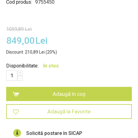
Cod produs:
9755450
1059,89
Lei
849,00
Lei
Discount:
210,89
Lei
(
20
%)
Disponibilitate:
In stoc
+
−
Adaugă în coș
Adaugă la Favorite
Solicită postare în SICAP