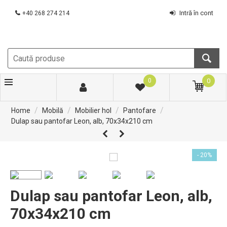
Intră în cont
+40 268 274 214
0
0
/
/
/
/
Home
Mobilă
Mobilier hol
Pantofare
Dulap sau pantofar Leon, alb, 70x34x210 cm
- 20%
Dulap sau pantofar Leon, alb,
70x34x210 cm