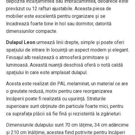
depozita încălțămintea sau îmbrăcămintea, deoarece este
prevăzut cu 12 rafturi ajustabile. Aceasta piesa de
mobilier este excelentă pentru organizare și se
încadrează foarte bine în hol sau dormitor, datorită
dimensiunilor compacte.
Dulapul Leon
urmează linii drepte, simple și poate oferi
spațiului de intrare în locuință un aspect modern și elegant.
Finisajul alb realizează o atmosferă primitoare și
luminoasă. Această nuanță deschisă oferă o notă caldă
spațiului în care este amplasat dulapul.
Acesta este realizat din PAL melaminat, un material ce are
o greutate redusă, motiv pentru care reorganizarea
încăperii poate fi realizată cu ușurință. Straturile
superioare sunt obținute din particule foarte mici, pentru
ca suprafața plăcii să fie fină și rezistentă la zgârieturi.
Dimensiunile dulapului sunt 70 cm lățime, 34 cm adâncime
și 210 cm înălțime, acestea fiind potrivite pentru încăperi