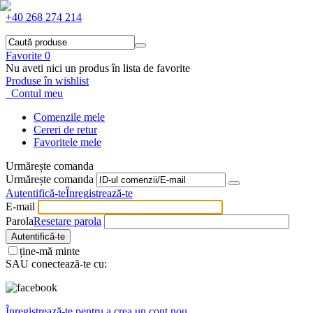
+40 268 274 214
Favorite
0
Nu aveti nici un produs în lista de favorite
Produse în wishlist
Contul meu
Comenzile mele
Cereri de retur
Favoritele mele
Urmărește comanda
Urmărește comanda
Autentifică-te
Înregistrează-te
E-mail
Parola
Resetare parola
Autentifică-te
ține-mă minte
SAU conectează-te cu:
Înregistrează-te pentru a crea un cont nou