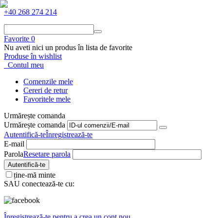
+40 268 274 214
Favorite
0
Nu aveti nici un produs în lista de favorite
Produse în wishlist
Contul meu
Comenzile mele
Cereri de retur
Favoritele mele
Urmărește comanda
Urmărește comanda
Autentifică-te
Înregistrează-te
E-mail
Parola
Resetare parola
Autentifică-te
ține-mă minte
SAU conectează-te cu:
Înregistrează-te pentru a crea un cont nou