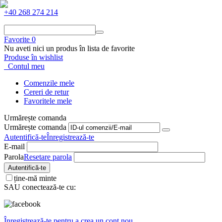
+40 268 274 214
Favorite
0
Nu aveti nici un produs în lista de favorite
Produse în wishlist
Contul meu
Comenzile mele
Cereri de retur
Favoritele mele
Urmărește comanda
Urmărește comanda
Autentifică-te
Înregistrează-te
E-mail
Parola
Resetare parola
Autentifică-te
ține-mă minte
SAU conectează-te cu:
Înregistrează-te pentru a crea un cont nou