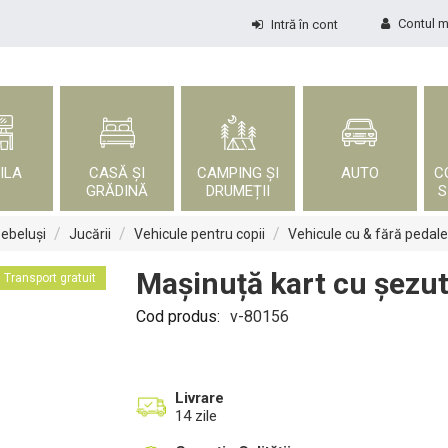
Contul 
Intră în cont
ILA
CASĂ ȘI
CAMPING ȘI
AUTO
C
GRĂDINĂ
DRUMEȚII
S
/
/
/
bebeluși
Jucării
Vehicule pentru copii
Vehicule cu & fără pedale
Mașinuță kart cu șezut
Transport gratuit
Cod produs:
v-80156
Livrare
14 zile