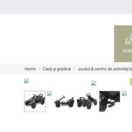
MOB
/
/
Home
Casă și grădină
Jucării & centre de activități 