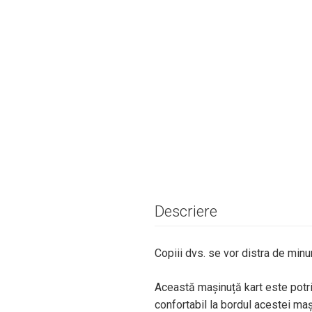
Descriere
Copiii dvs. se vor distra de min
Această mașinuță kart este potrivi
confortabil la bordul acestei maș