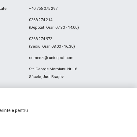
tate
+40 756 075 297
0268 274 214
(Depozit. Orar: 07:30 - 14:00)
0268 274 972
(Sediu. Orar: 08:00 - 16.30)
comenzi@ unicspot.com
Str. George Moroianu Nr. 16
Săcele, Jud. Brașov
ferintele pentru