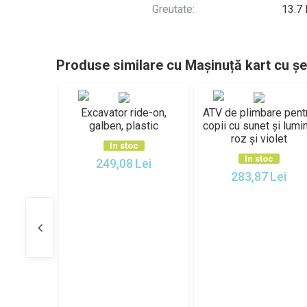
Greutate:
13.7
Produse similare cu Mașinuță kart cu șe
Excavator ride-on,
ATV de plimbare pent
galben, plastic
copii cu sunet și lumi
roz și violet
In stoc
In stoc
249,08
Lei
283,87
Lei