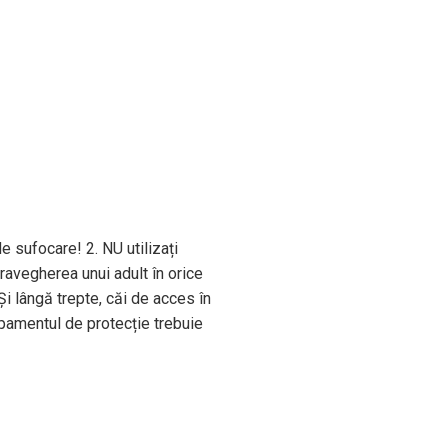
e sufocare! 2. NU utilizați
ravegherea unui adult în orice
Și lângă trepte, căi de acces în
hipamentul de protecție trebuie