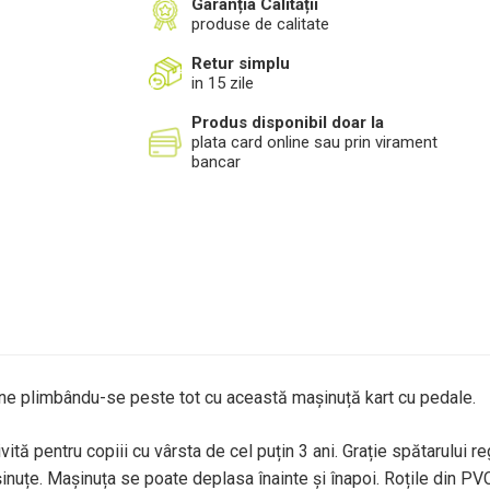
Garanția Calității
produse de calitate
Retur simplu
in 15 zile
Produs disponibil doar la
plata card online sau prin virament
bancar
une plimbându-se peste tot cu această mașinuță kart cu pedale.
tă pentru copiii cu vârsta de cel puțin 3 ani. Grație spătarului reg
inuțe. Mașinuța se poate deplasa înainte și înapoi. Roțile din PVC