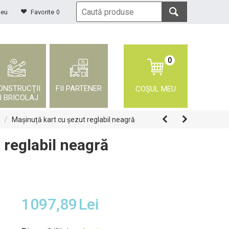
meu
Favorite
0
0
ONSTRUCȚII
FII PARTENER
COȘUL MEU
I BRICOLAJ
/
Mașinuță kart cu șezut reglabil neagră
 reglabil neagră
1097,89
Lei