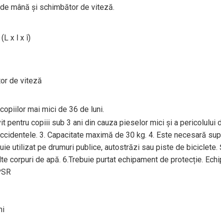
 de mână și schimbător de viteză.
L x l x î)
or de viteză
piilor mai mici de 36 de luni.
pentru copiii sub 3 ani din cauza pieselor mici și a pericolului d
a accidentele. 3. Capacitate maximă de 30 kg. 4. Este necesară sup
e utilizat pe drumuri publice, autostrăzi sau piste de biciclete. 
 alte corpuri de apă. 6.Trebuie purtat echipament de protecție. Ec
PSR
ni