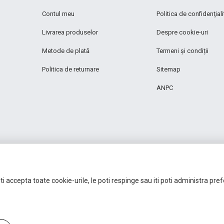
Contul meu
Politica de confidenţiali
Livrarea produselor
Despre cookie-uri
Metode de plată
Termeni și condiții
Politica de returnare
Sitemap
ANPC
i accepta toate cookie-urile, le poti respinge sau iti poti administra pre
Autoritatea Națională pentru Protecția Consumatorilor