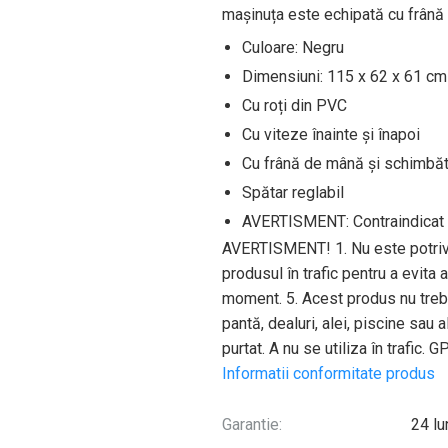
mașinuța este echipată cu frână
Culoare: Negru
Dimensiuni: 115 x 62 x 61 cm (
Cu roți din PVC
Cu viteze înainte și înapoi
Cu frână de mână și schimbăt
Spătar reglabil
AVERTISMENT: Contraindicat co
AVERTISMENT! 1. Nu este potrivit 
produsul în trafic pentru a evit
moment. 5. Acest produs nu trebui
pantă, dealuri, alei, piscine sau
purtat. A nu se utiliza în trafic.
G
Informatii conformitate produs
Garantie:
24 lu