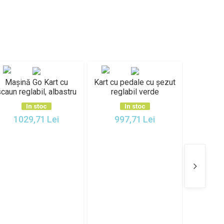
Mașină Go Kart cu
Kart cu pedale cu șezut
Mașinuță
caun reglabil, albastru
reglabil verde
și roți p
In stoc
In stoc
1029,71
Lei
997,71
Lei
78