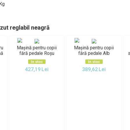
 Kg
zut reglabil neagră
ru
Mașină pentru copii
Mașină pentru copii
nă
fără pedale Roșu
fără pedale Alb
s
In stoc
In stoc
427,19
Lei
389,62
Lei