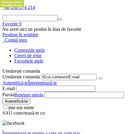
+40 268 274 214
Favorite
0
Nu aveti nici un produs în lista de favorite
Produse în wishlist
Contul meu
Comenzile mele
Cereri de retur
Favoritele mele
Urmărește comanda
Urmărește comanda
Autentifică-te
Înregistrează-te
E-mail
Parola
Resetare parola
Autentifică-te
ține-mă minte
SAU conectează-te cu:
Înregistrează-te pentru a crea un cont nou