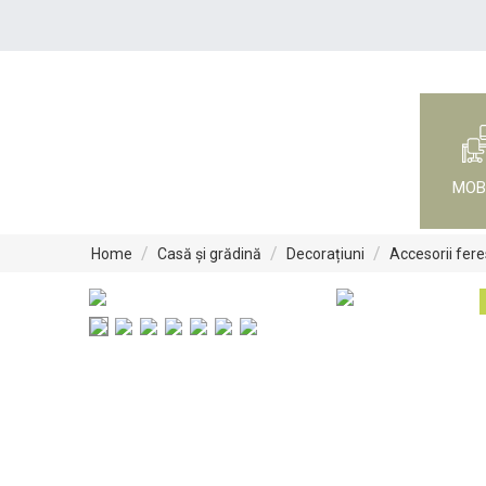
MOB
/
/
/
Home
Casă și grădină
Decorațiuni
Accesorii fere