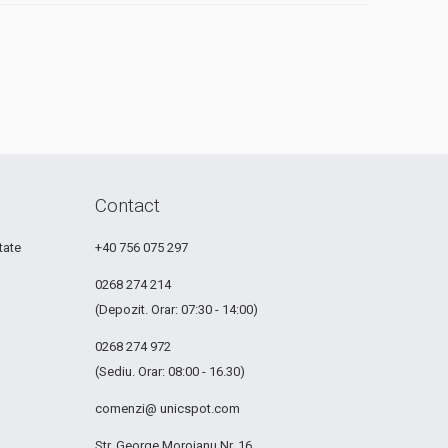
Contact
tate
+40 756 075 297
0268 274 214
(Depozit. Orar: 07:30 - 14:00)
0268 274 972
(Sediu. Orar: 08:00 - 16.30)
comenzi@ unicspot.com
Str. George Moroianu Nr. 16