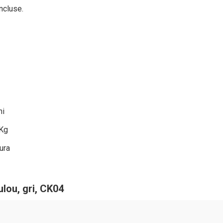
ncluse.
ni
 Kg
ura
lou, gri, CK04