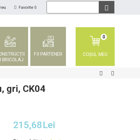
meu
Favorite
0
0
ONSTRUCȚII
FII PARTENER
COȘUL MEU
I BRICOLAJ
, gri, CK04
215,68
Lei