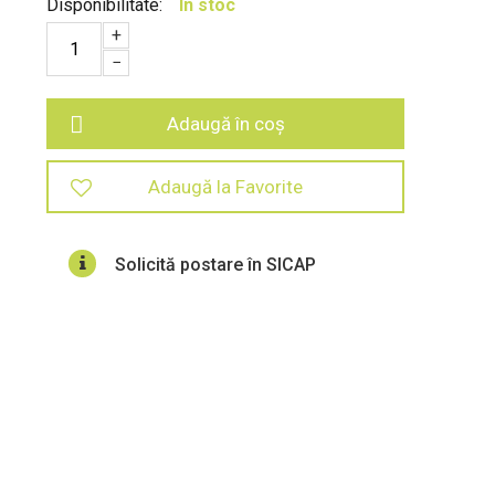
Disponibilitate:
In stoc
+
−
Adaugă în coș
Adaugă la Favorite
Solicită postare în SICAP