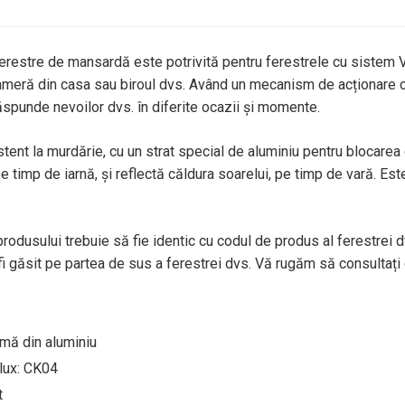
ferestre de mansardă este potrivită pentru ferestrele cu sistem Ve
cameră din casa sau biroul dvs. Având un mecanism de acționare ce
răspunde nevoilor dvs. în diferite ocazii și momente.
stent la murdărie, cu un strat special de aluminiu pentru blocarea 
 timp de iarnă, și reflectă căldura soarelui, pe timp de vară. Est
produsului trebuie să fie identic cu codul de produs al ferestrei 
 găsit pe partea de sus a ferestrei dvs. Vă rugăm să consultați 
amă din aluminiu
lux: CK04
t