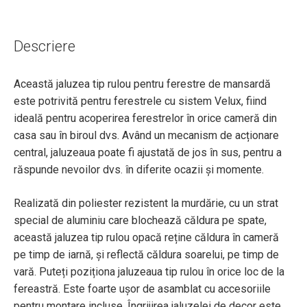
Descriere
Această jaluzea tip rulou pentru ferestre de mansardă
este potrivită pentru ferestrele cu sistem Velux, fiind
ideală pentru acoperirea ferestrelor în orice cameră din
casa sau în biroul dvs. Având un mecanism de acționare
central, jaluzeaua poate fi ajustată de jos în sus, pentru a
răspunde nevoilor dvs. în diferite ocazii și momente.
Realizată din poliester rezistent la murdărie, cu un strat
special de aluminiu care blochează căldura pe spate,
această jaluzea tip rulou opacă reține căldura în cameră
pe timp de iarnă, și reflectă căldura soarelui, pe timp de
vară. Puteți poziționa jaluzeaua tip rulou în orice loc de la
fereastră. Este foarte ușor de asamblat cu accesoriile
pentru montare incluse. Îngrijirea jaluzelei de decor este