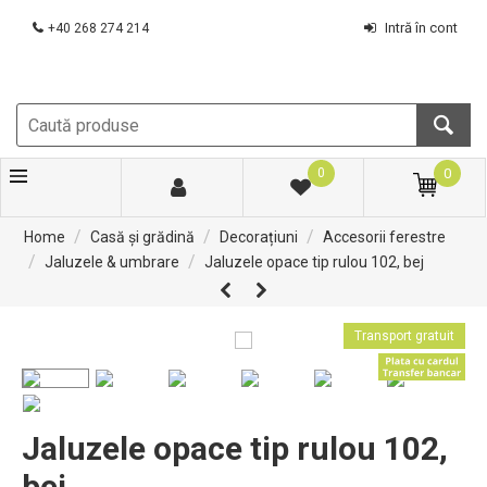
Intră în cont
+40 268 274 214
0
0
/
/
/
Home
Casă și grădină
Decorațiuni
Accesorii ferestre
/
/
Jaluzele & umbrare
Jaluzele opace tip rulou 102, bej
Transport gratuit
Jaluzele opace tip rulou 102,
bej