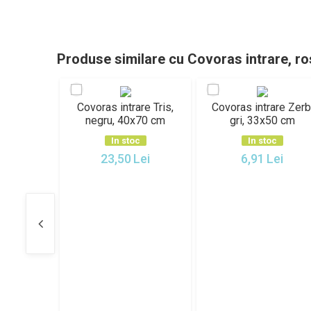
Produse similare cu Covoras intrare, r
ovoras intrare Tris,
Covoras intrare Zerb,
Covor int
negru, 40x70 cm
gri, 33x50 cm
bej, 9
In stoc
In stoc
In
23,50
Lei
6,91
Lei
137