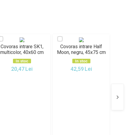
SK1,
Covoras intrare Half
Covoras intrare
0 cm
Moon, negru, 45x75 cm
Fingertip, negru, 45x75
cm
In stoc
In stoc
42,59
Lei
47,67
Lei