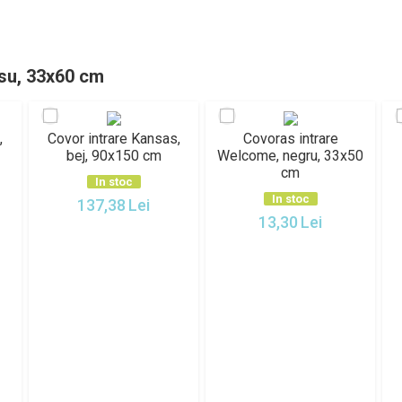
osu, 33x60 cm
rare Kansas,
Covoras intrare
Covoras intrare 
0x150 cm
Welcome, negru, 33x50
multicolor, 40x6
cm
 stoc
In stoc
In stoc
,38
Lei
20,47
Lei
13,30
Lei