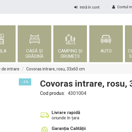
Contul 
Intră în cont
ILA
CASĂ ȘI
CAMPING ȘI
AUTO
C
GRĂDINĂ
DRUMEȚII
S
/
 de intrare
Covoras intrare, rosu, 33x60 cm
Covoras intrare, rosu,
- 6%
Cod produs:
4301004
Livrare rapidă
oriunde în țara
Garanția Calității