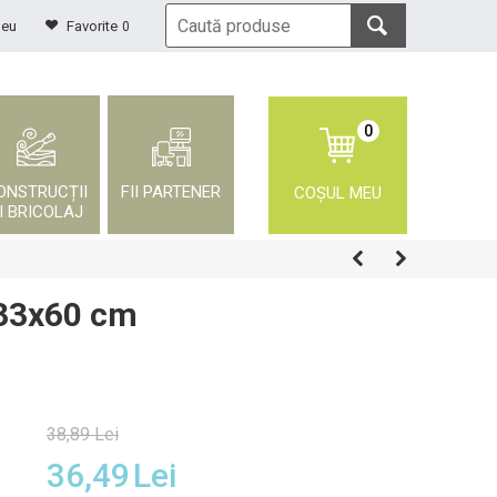
meu
Favorite
0
0
ONSTRUCȚII
FII PARTENER
COȘUL MEU
I BRICOLAJ
 33x60 cm
38,89
Lei
36,49
Lei