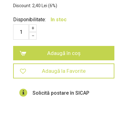
Discount:
2,40
Lei
(
6
%)
Disponibilitate:
In stoc
+
−
Adaugă în coș
Adaugă la Favorite
Solicită postare în SICAP