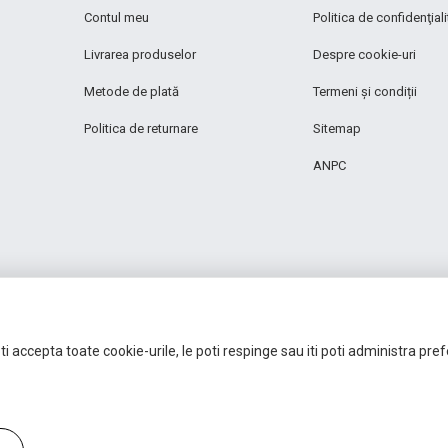
Contul meu
Politica de confidenţiali
Livrarea produselor
Despre cookie-uri
Metode de plată
Termeni și condiții
Politica de returnare
Sitemap
ANPC
i accepta toate cookie-urile, le poti respinge sau iti poti administra pre
Autoritatea Națională pentru Protecția Consumatorilor