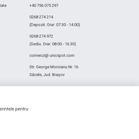
tate
+40 756 075 297
0268 274 214
(Depozit. Orar: 07:30 - 14:00)
0268 274 972
(Sediu. Orar: 08:00 - 16.30)
comenzi@ unicspot.com
Str. George Moroianu Nr. 16
Săcele, Jud. Brașov
ferintele pentru