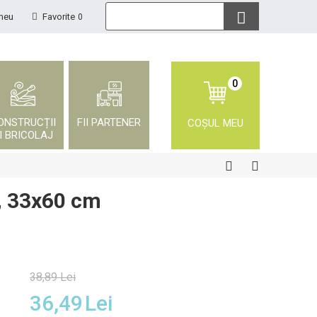
meu
Favorite
0
0
ONSTRUCȚII
FII PARTENER
COȘUL MEU
I BRICOLAJ
u, 33x60 cm
38,89
Lei
36,49
Lei