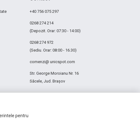
tate
+40 756 075 297
0268 274 214
(Depozit. Orar: 07:30 - 14:00)
0268 274 972
(Sediu. Orar: 08:00 - 16.30)
comenzi@ unicspot.com
Str. George Moroianu Nr. 16
Săcele, Jud. Brașov
ferintele pentru