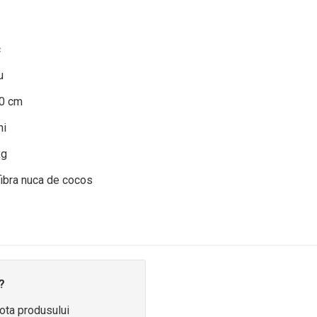
c
u
0 cm
ni
kg
fibra nuca de cocos
?
ota produsului