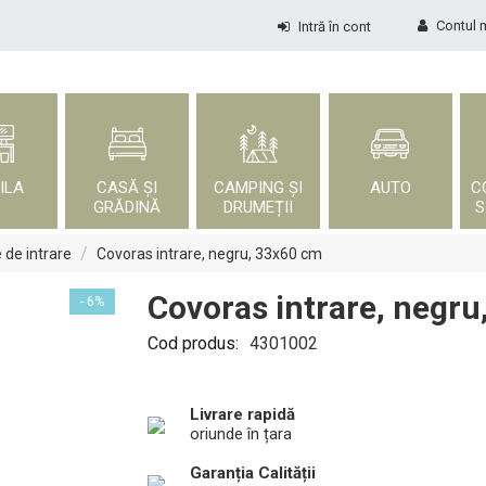
Contul 
Intră în cont
ILA
CASĂ ȘI
CAMPING ȘI
AUTO
C
GRĂDINĂ
DRUMEȚII
S
/
 de intrare
Covoras intrare, negru, 33x60 cm
Covoras intrare, negr
- 6%
Cod produs:
4301002
Livrare rapidă
oriunde în țara
Garanția Calității