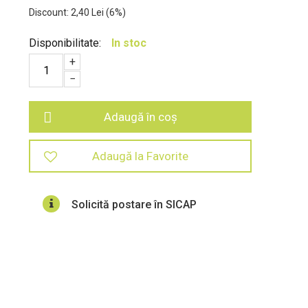
Discount:
2,40
Lei
(
6
%)
Disponibilitate:
In stoc
+
−
Adaugă în coș
Adaugă la Favorite
Solicită postare în SICAP