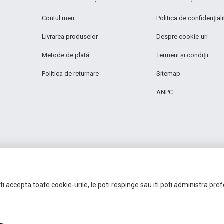
Contul meu
Politica de confidenţiali
Livrarea produselor
Despre cookie-uri
Metode de plată
Termeni și condiții
Politica de returnare
Sitemap
ANPC
i accepta toate cookie-urile, le poti respinge sau iti poti administra pre
Autoritatea Națională pentru Protecția Consumatorilor