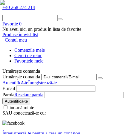
+40 268 274 214
Favorite
0
Nu aveti nici un produs în lista de favorite
Produse în wishlist
Contul meu
Comenzile mele
Cereri de retur
Favoritele mele
Urmărește comanda
Urmărește comanda
Autentifică-te
Înregistrează-te
E-mail
Parola
Resetare parola
Autentifică-te
ține-mă minte
SAU conectează-te cu:
Înregistrează-te pentru a crea un cont nou