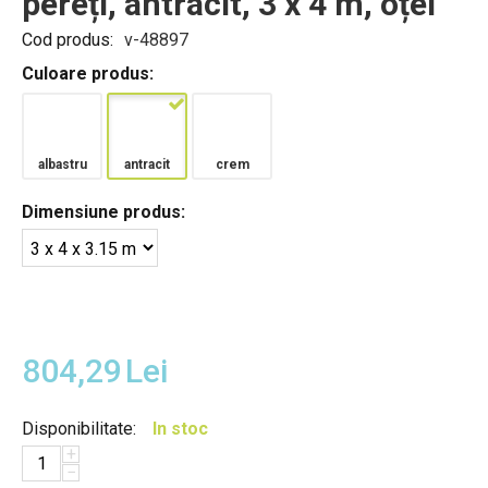
pereți, antracit, 3 x 4 m, oțel
Cod produs:
v-48897
Culoare produs:
albastru
antracit
crem
Dimensiune produs:
804,29
Lei
Disponibilitate:
In stoc
+
−