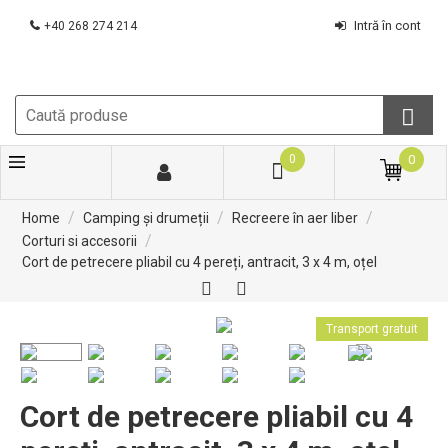
Intră în cont
+40 268 274 214
0
0
/
/
/
Home
Camping și drumeții
Recreere în aer liber
/
Corturi si accesorii
Cort de petrecere pliabil cu 4 pereți, antracit, 3 x 4 m, oțel
Transport gratuit
Cort de petrecere pliabil cu 4