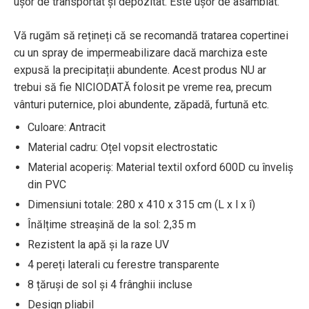
ușor de transportat și depozitat. Este ușor de asamblat.
Vă rugăm să rețineți că se recomandă tratarea copertinei
cu un spray de impermeabilizare dacă marchiza este
expusă la precipitații abundente. Acest produs NU ar
trebui să fie NICIODATĂ folosit pe vreme rea, precum
vânturi puternice, ploi abundente, zăpadă, furtună etc.
Culoare: Antracit
Material cadru: Oțel vopsit electrostatic
Material acoperiș: Material textil oxford 600D cu înveliș
din PVC
Dimensiuni totale: 280 x 410 x 315 cm (L x l x î)
Înălțime streașină de la sol: 2,35 m
Rezistent la apă și la raze UV
4 pereți laterali cu ferestre transparente
8 țăruși de sol și 4 frânghii incluse
Design pliabil