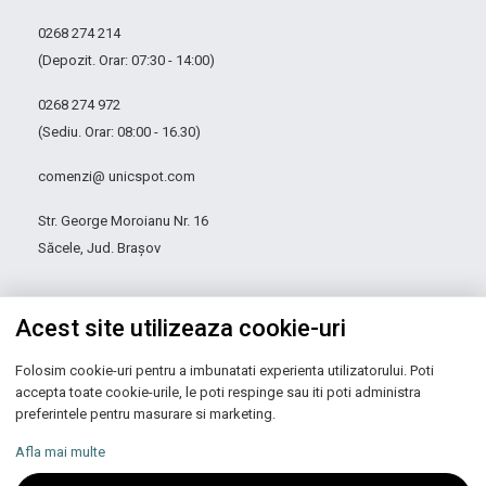
0268 274 214
(Depozit. Orar: 07:30 - 14:00)
0268 274 972
(Sediu. Orar: 08:00 - 16.30)
comenzi@ unicspot.com
Str. George Moroianu Nr. 16
Săcele, Jud. Brașov
Acest site utilizeaza cookie-uri
Folosim cookie-uri pentru a imbunatati experienta utilizatorului. Poti
accepta toate cookie-urile, le poti respinge sau iti poti administra
preferintele pentru masurare si marketing.
Autoritatea Națională pentru Protecția Consumatorilor
Afla mai multe