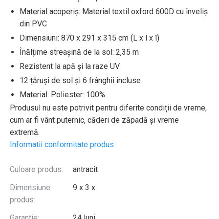
Material acoperiș: Material textil oxford 600D cu înveliș
din PVC
Dimensiuni: 870 x 291 x 315 cm (L x l x î)
Înălțime streașină de la sol: 2,35 m
Rezistent la apă și la raze UV
12 țăruși de sol și 6 frânghii incluse
Material: Poliester: 100%
Produsul nu este potrivit pentru diferite condiții de vreme,
cum ar fi vânt puternic, căderi de zăpadă și vreme
extremă.
Informatii conformitate produs
Culoare produs:
antracit
Dimensiune
9 x 3 x
produs:
Garantie:
24 luni