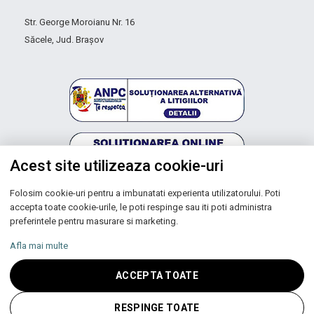
Str. George Moroianu Nr. 16
Săcele, Jud. Brașov
Acest site utilizeaza cookie-uri
Folosim cookie-uri pentru a imbunatati experienta utilizatorului. Poti
Autoritatea Națională pentru Protecția Consumatorilor
accepta toate cookie-urile, le poti respinge sau iti poti administra
preferintele pentru masurare si marketing.
Afla mai multe
Copyright © 2026 UNIC SPOT RO S.R.L.
ACCEPTA TOATE
CUI: RO 13753590, Reg. Com. J200100027208
RESPINGE TOATE