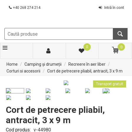
Intră în cont
+40 268 274 214
0
0
/
/
/
Home
Camping și drumeții
Recreere în aer liber
/
Corturi si accesorii
Cort de petrecere pliabil, antracit, 3 x 9 m
Transport gratuit
Cort de petrecere pliabil,
antracit, 3 x 9 m
Cod produs:
v-44980