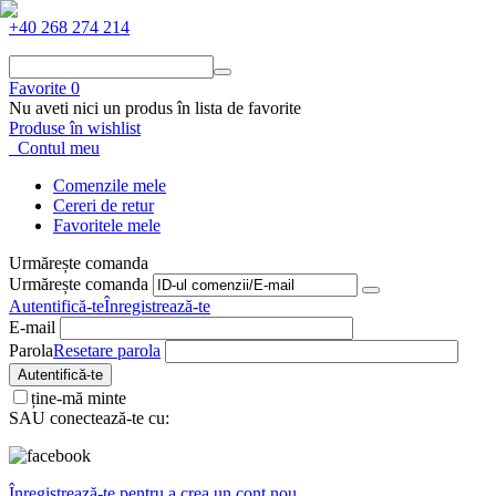
+40 268 274 214
Favorite
0
Nu aveti nici un produs în lista de favorite
Produse în wishlist
Contul meu
Comenzile mele
Cereri de retur
Favoritele mele
Urmărește comanda
Urmărește comanda
Autentifică-te
Înregistrează-te
E-mail
Parola
Resetare parola
Autentifică-te
ține-mă minte
SAU conectează-te cu:
Înregistrează-te pentru a crea un cont nou