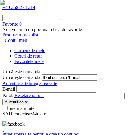
+40 268 274 214
Favorite
0
Nu aveti nici un produs în lista de favorite
Produse în wishlist
Contul meu
Comenzile mele
Cereri de retur
Favoritele mele
Urmărește comanda
Urmărește comanda
Autentifică-te
Înregistrează-te
E-mail
Parola
Resetare parola
Autentifică-te
ține-mă minte
SAU conectează-te cu:
Înregistrează-te pentru a crea un cont nou