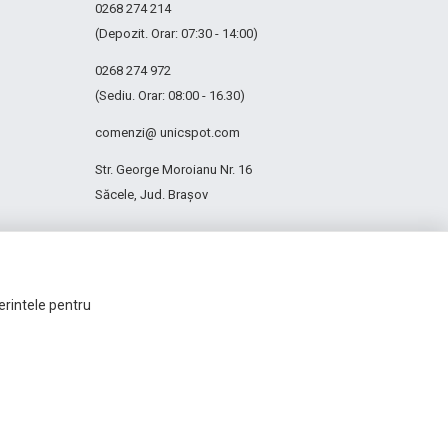
0268 274 214
(Depozit. Orar: 07:30 - 14:00)
0268 274 972
(Sediu. Orar: 08:00 - 16.30)
comenzi@ unicspot.com
Str. George Moroianu Nr. 16
Săcele, Jud. Brașov
ferintele pentru