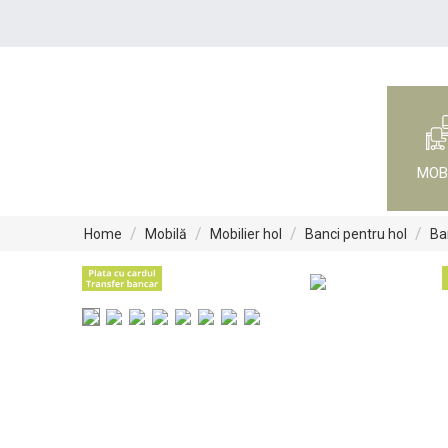
MOB
/
/
/
/
Home
Mobilă
Mobilier hol
Banci pentru hol
Ba