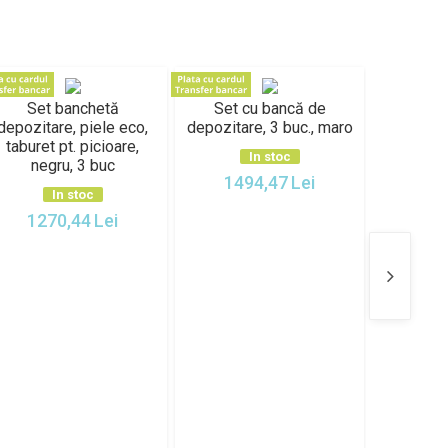
Set banchetă
Set cu bancă de
Banchetă
depozitare, piele eco,
depozitare, 3 buc., maro
lu
taburet pt. picioare,
In stoc
negru, 3 buc
1494,47
Lei
78
In stoc
1270,44
Lei