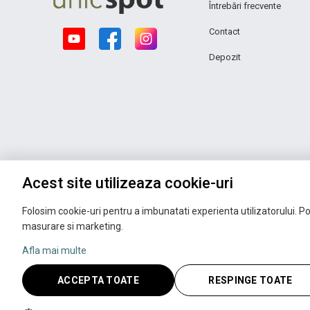
Întrebări frecvente
Contact
Depozit
Acest site utilizeaza cookie-uri
Folosim cookie-uri pentru a imbunatati experienta utilizatorului. Pot
masurare si marketing.
Afla mai multe
ACCEPTA TOATE
RESPINGE TOATE
Copyright © 2026 UNIC SPOT RO S.R.L.
CUI: RO 13753590, Reg. Com. J200100027208