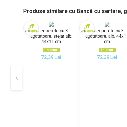
Produse similare cu Bancă cu sertare, gr
Cuier perete cu 3
Cuier perete cu 3
agatatoare, stejar alb,
agatatoare, alb, 44x1
44x11 cm
cm
In stoc
In stoc
72,39
Lei
72,39
Lei