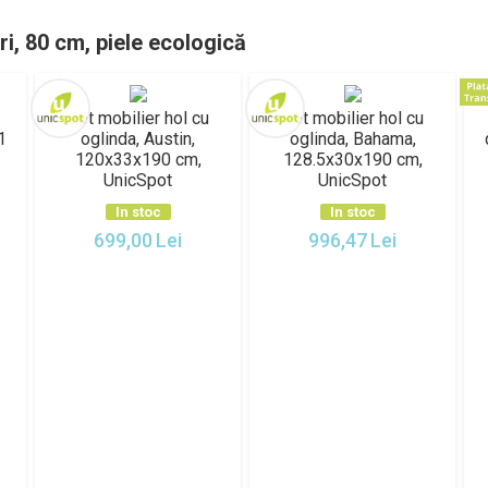
i, 80 cm, piele ecologică
Set mobilier hol cu
Set mobilier hol cu
1
oglinda, Austin,
oglinda, Bahama,
120x33x190 cm,
128.5x30x190 cm,
UnicSpot
UnicSpot
In stoc
In stoc
699,00
Lei
996,47
Lei