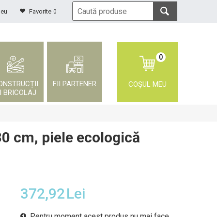
meu
Favorite
0
0
ONSTRUCȚII
FII PARTENER
COȘUL MEU
I BRICOLAJ
80 cm, piele ecologică
372,92
Lei
Pentru moment acest produs nu mai face