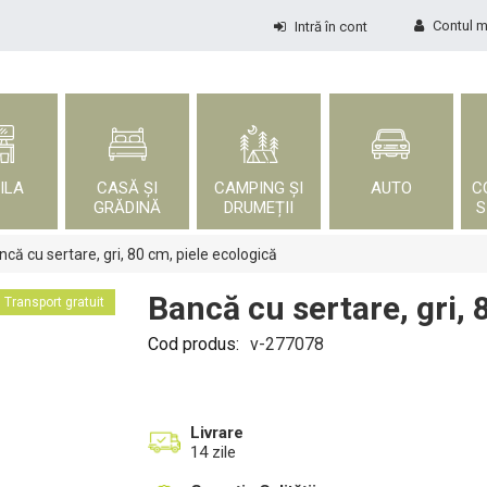
Contul 
Intră în cont
ILA
CASĂ ȘI
CAMPING ȘI
AUTO
C
GRĂDINĂ
DRUMEȚII
S
ncă cu sertare, gri, 80 cm, piele ecologică
Bancă cu sertare, gri, 
Transport gratuit
Cod produs:
v-277078
Livrare
14 zile