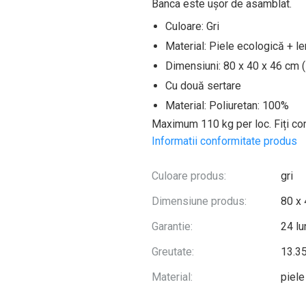
Banca este ușor de asamblat.
Culoare: Gri
Material: Piele ecologică + l
Dimensiuni: 80 x 40 x 46 cm (l 
Cu două sertare
Material: Poliuretan: 100%
Maximum 110 kg per loc. Fiți con
Informatii conformitate produs
Culoare produs:
gri
Dimensiune produs:
80 x 
Garantie:
24 lu
Greutate:
13.3
Material:
piele 