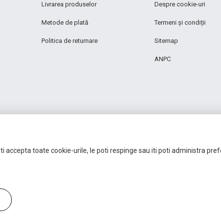
Livrarea produselor
Despre cookie-uri
Metode de plată
Termeni și condiții
Politica de returnare
Sitemap
ANPC
i accepta toate cookie-urile, le poti respinge sau iti poti administra pre
Autoritatea Națională pentru Protecția Consumatorilor