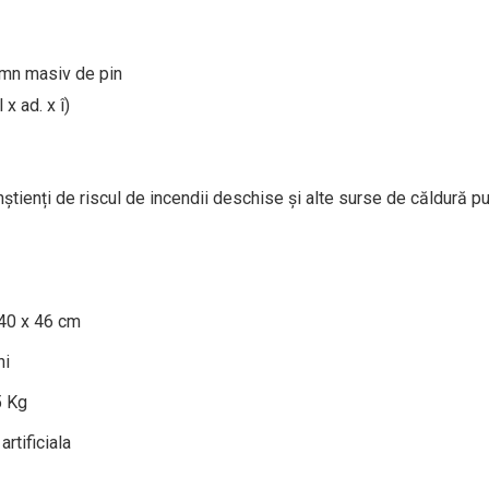
emn masiv de pin
x ad. x î)
știenți de riscul de incendii deschise și alte surse de căldură pu
40 x 46 cm
ni
5 Kg
artificiala