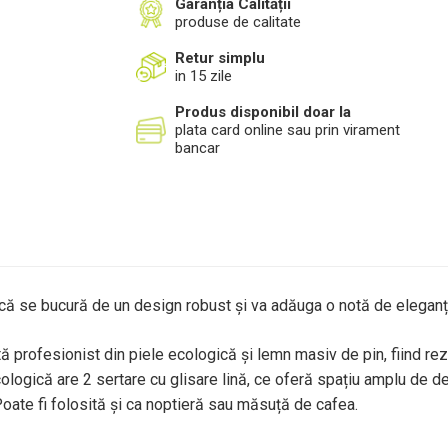
Garanția Calității
produse de calitate
Retur simplu
in 15 zile
Produs disponibil doar la
plata card online sau prin virament
bancar
ă se bucură de un design robust și va adăuga o notă de eleganță 
 profesionist din piele ecologică și lemn masiv de pin, fiind rezi
ologică are 2 sertare cu glisare lină, ce oferă spațiu amplu de d
Poate fi folosită și ca noptieră sau măsuță de cafea.