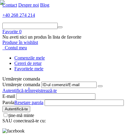
Contact
Despre noi
Blog
+40 268 274 214
Favorite
0
Nu aveti nici un produs în lista de favorite
Produse în wishlist
Contul meu
Comenzile mele
Cereri de retur
Favoritele mele
Urmărește comanda
Urmărește comanda
Autentifică-te
Înregistrează-te
E-mail
Parola
Resetare parola
Autentifică-te
ține-mă minte
SAU conectează-te cu: