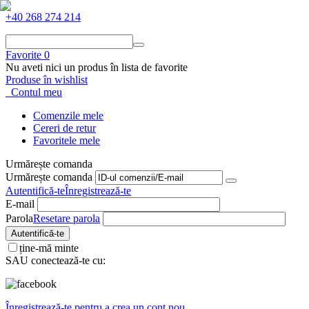
+40 268 274 214
Favorite
0
Nu aveti nici un produs în lista de favorite
Produse în wishlist
Contul meu
Comenzile mele
Cereri de retur
Favoritele mele
Urmărește comanda
Urmărește comanda
Autentifică-te
Înregistrează-te
E-mail
Parola
Resetare parola
Autentifică-te
ține-mă minte
SAU conectează-te cu:
Înregistrează-te pentru a crea un cont nou