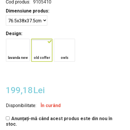
Cod produs:
9105410
Dimensiune produs:
Design:
lavanda new
old coffer
owls
199,18
Lei
Disponibilitate:
În curând
Anunțați-mă când acest produs este din nou în
stoc.