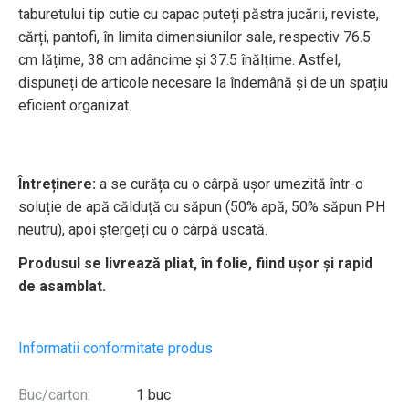
taburetului tip cutie cu capac puteți păstra jucării, reviste,
cărți, pantofi, în limita dimensiunilor sale, respectiv 76.5
cm lățime, 38 cm adâncime și 37.5 înălțime. Astfel,
dispuneți de articole necesare la îndemână și de un spațiu
eficient organizat.
Întreținere:
a se curăța cu o cârpă ușor umezită într-o
soluție de apă călduță cu săpun (50% apă, 50% săpun PH
neutru), apoi ștergeți cu o cârpă uscată.
Produsul se livrează pliat, în folie, fiind ușor și rapid
de asamblat.
Informatii conformitate produs
Buc/carton:
1 buc