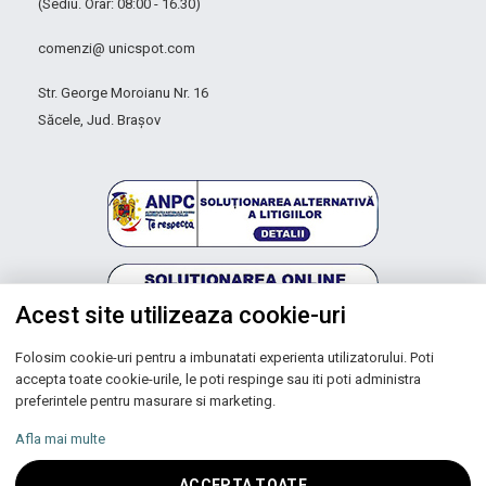
(Sediu. Orar: 08:00 - 16.30)
comenzi@ unicspot.com
Str. George Moroianu Nr. 16
Săcele, Jud. Brașov
Acest site utilizeaza cookie-uri
Folosim cookie-uri pentru a imbunatati experienta utilizatorului. Poti
Autoritatea Națională pentru Protecția Consumatorilor
accepta toate cookie-urile, le poti respinge sau iti poti administra
preferintele pentru masurare si marketing.
Afla mai multe
Copyright © 2026 UNIC SPOT RO S.R.L.
ACCEPTA TOATE