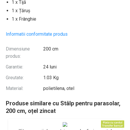
1 x Tijă
1 x Țăruș
1 x Frânghie
Informatii conformitate produs
Dimensiune
200 cm
produs:
Garantie:
24 luni
Greutate:
1.03 Kg
Material:
polietilena, otel
Produse similare cu Stâlp pentru parasolar,
200 cm, oțel zincat