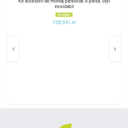
Kit accesorii de montaj parasolar, 6 piese, oțel
inoxidabil
In stoc
108,54
Lei