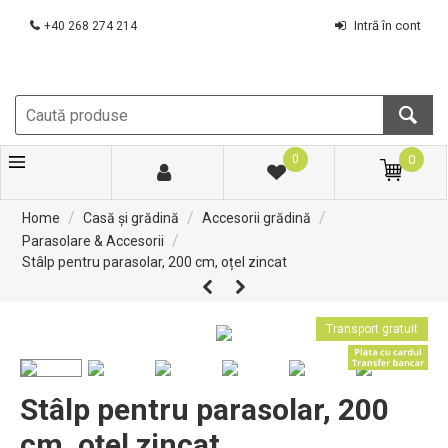
Intră în cont
+40 268 274 214
0
0
/
/
/
Home
Casă și grădină
Accesorii grădină
/
Parasolare & Accesorii
Stâlp pentru parasolar, 200 cm, oțel zincat
Transport gratuit
Stâlp pentru parasolar, 200
cm, oțel zincat