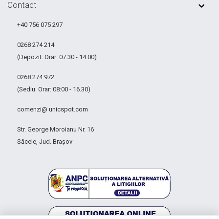
Contact
+40 756 075 297
0268 274 214
(Depozit. Orar: 07:30 - 14:00)
0268 274 972
(Sediu. Orar: 08:00 - 16.30)
comenzi@ unicspot.com
Str. George Moroianu Nr. 16
Săcele, Jud. Brașov