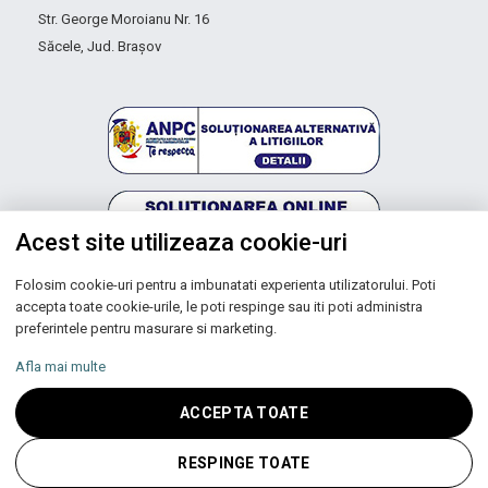
Str. George Moroianu Nr. 16
Săcele, Jud. Brașov
Acest site utilizeaza cookie-uri
Folosim cookie-uri pentru a imbunatati experienta utilizatorului. Poti
Autoritatea Națională pentru Protecția Consumatorilor
accepta toate cookie-urile, le poti respinge sau iti poti administra
preferintele pentru masurare si marketing.
Afla mai multe
Copyright © 2026 UNIC SPOT RO S.R.L.
ACCEPTA TOATE
CUI: RO 13753590, Reg. Com. J200100027208
RESPINGE TOATE