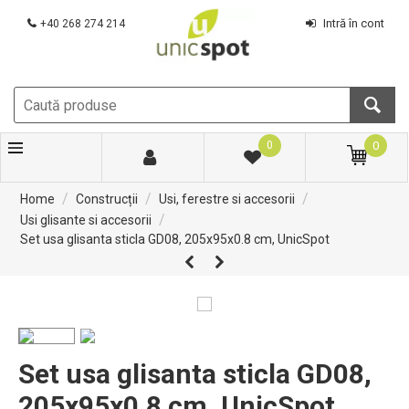
Intră în cont
+40 268 274 214
0
0
/
/
/
Home
Construcții
Usi, ferestre si accesorii
/
Usi glisante si accesorii
Set usa glisanta sticla GD08, 205x95x0.8 cm, UnicSpot
Set usa glisanta sticla GD08,
205x95x0.8 cm, UnicSpot