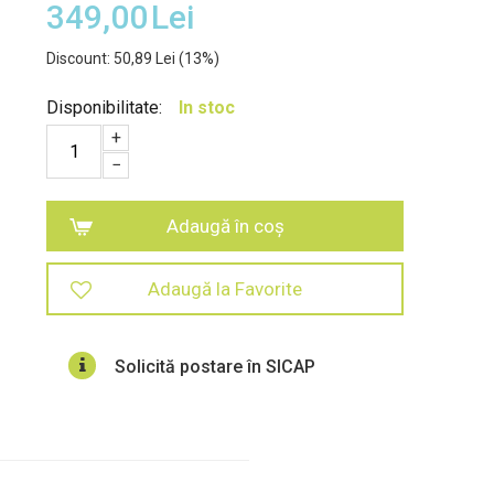
349,00
Lei
Discount:
50,89
Lei
(
13
%)
Disponibilitate:
In stoc
+
−
Adaugă în coș
Adaugă la Favorite
Solicită postare în SICAP