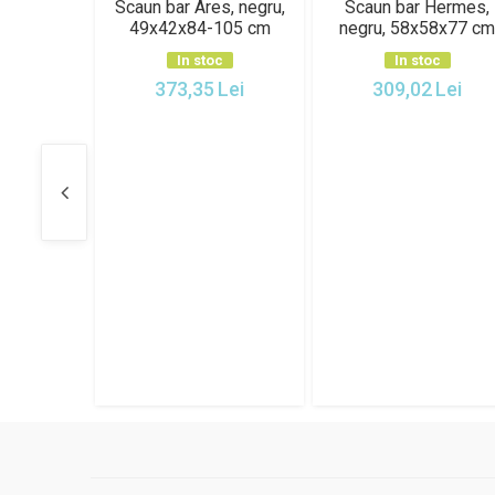
lla, maro,
Scaun bar Stella, Bej,
Scaun bar Bold, Gri,
64-85 cm
38.5x38.5x64-85 cm
48x37x90 cm
oc
In stoc
In stoc
6
Lei
184,66
Lei
283,89
Lei