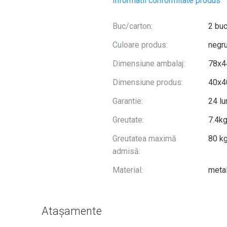
Informatii conformitate produs
Buc/carton:
2 bu
Culoare produs:
negru
Dimensiune ambalaj:
78x4
Dimensiune produs:
40x4
Garantie:
24 lu
Greutate:
7.4k
Greutatea maximă
80 k
admisă:
Material:
metal
Atașamente