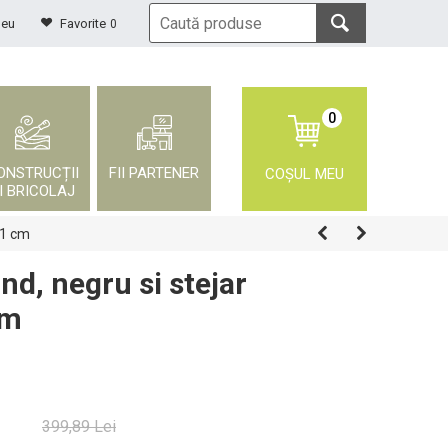
meu
Favorite
0
0
ONSTRUCȚII
FII PARTENER
COȘUL MEU
I BRICOLAJ
71 cm
nd, negru si stejar
cm
399,89
Lei