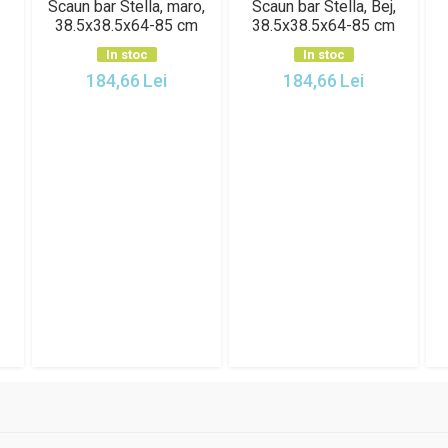
Scaun bar Nero, Bej,
Scaun bar Nero, Gri,
47x51x89 cm
47x51x89 cm
In stoc
In stoc
267,63
Lei
267,63
Lei