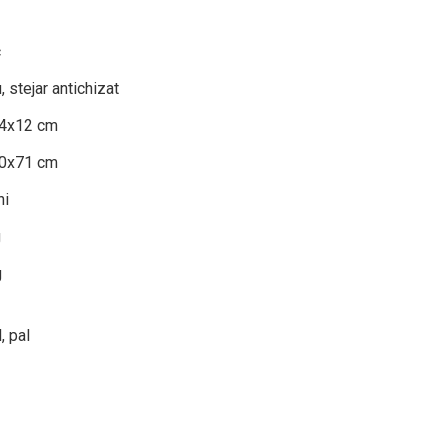
c
, stejar antichizat
4x12 cm
0x71 cm
ni
g
g
, pal