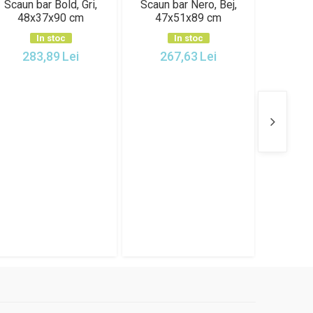
Scaun bar Giro, Maro,
Scaun bar Giro, Gri,
Scaun
55x54x80-107 cm
55x54x80-107 cm
Negru,
U
In stoc
In stoc
308,30
Lei
308,30
Lei
15