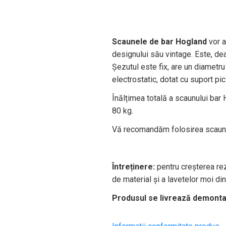
Scaunele de bar Hogland
vor 
designului său vintage. Este, de
Șezutul este fix, are un diametr
electrostatic, dotat cu suport p
Înălțimea totală a scaunului ba
80 kg.
Vă recomandăm folosirea scaun
Întreținere:
pentru creșterea rez
de material și a lavetelor moi d
Produsul se livrează demontat 