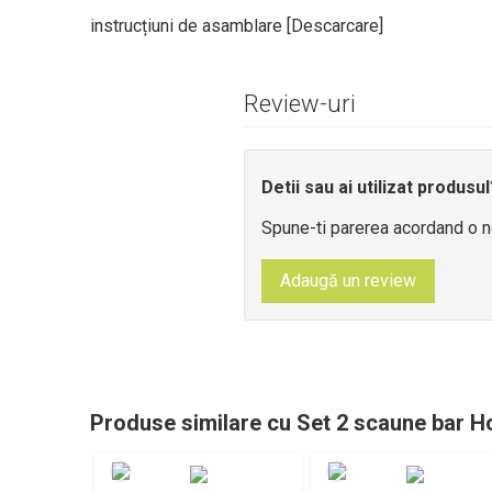
instrucțiuni de asamblare [
Descarcare
]
Review-uri
Detii sau ai utilizat produsul
Spune-ti parerea acordand o n
Adaugă un review
Produse similare cu Set 2 scaune bar Ho