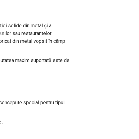
ei solide din metal și a
rilor sau restaurantelor.
bricat din metal vopsit în câmp
reutatea maxim suportată este de
 concepute special pentru tipul
e.