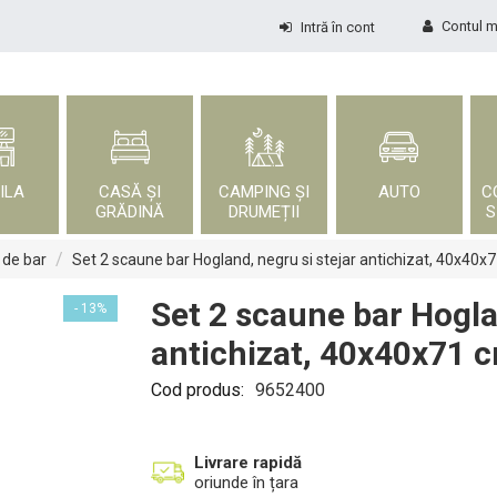
Contul 
Intră în cont
ILA
CASĂ ȘI
CAMPING ȘI
AUTO
C
GRĂDINĂ
DRUMEȚII
S
/
de bar
Set 2 scaune bar Hogland, negru si stejar antichizat, 40x40x
Set 2 scaune bar Hogla
- 13%
antichizat, 40x40x71 
Cod produs:
9652400
Livrare rapidă
oriunde în țara