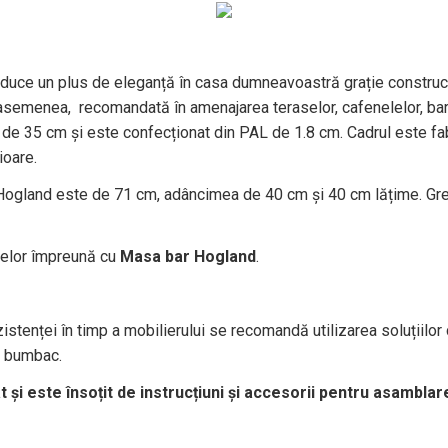
aduce un plus de eleganță în casa dumneavoastră grație construcți
asemenea, recomandată în amenajarea teraselor, cafenelelor, baru
u de 35 cm și este confecționat din PAL de 1.8 cm. Cadrul este fa
icioare.
r Hogland este de 71 cm, adâncimea de 40 cm și 40 cm lățime. G
elor împreună cu
Masa bar Hogland
.
istenței în timp a mobilierului se recomandă utilizarea soluțiilor
in bumbac.
și este însoțit de instrucțiuni și accesorii pentru asamblar