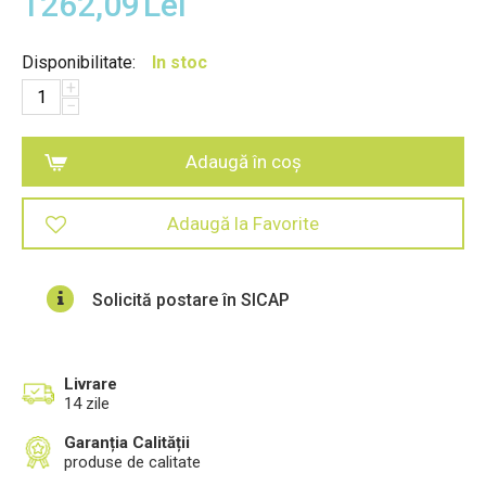
1262,09
Lei
Disponibilitate:
In stoc
+
−
Adaugă în coș
Adaugă la Favorite
Solicită postare în SICAP
Livrare
14 zile
Garanția Calității
produse de calitate