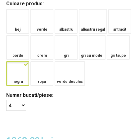
Culoare produs:
bej
verde
albastru
albastru regal
antracit
bordo
crem
gri
gri cu model
gri taupe
negru
roșu
verde deschis
Numar bucati/piese: