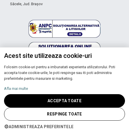
Săcele, Jud. Brașov
Acest site utilizeaza cookie-uri
Folosim cookie-uri pentru a imbunatati experienta utilizatorului. Poti
Autoritatea Națională pentru Protecția Consumatorilor
accepta toate cookie-urile, le poti respinge sau iti poti administra
preferintele pentru masurare si marketing.
Afla mai multe
Copyright © 2026 UNIC SPOT RO S.R.L.
ACCEPTA TOATE
CUI: RO 13753590, Reg. Com. J200100027208
RESPINGE TOATE
⚙
ADMINISTREAZA PREFERINTELE