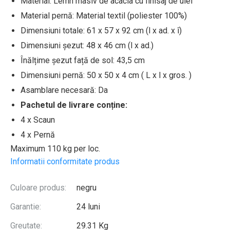
Material: Lemn masiv de acacia cu finisaj de ulei
Material pernă: Material textil (poliester 100%)
Dimensiuni totale: 61 x 57 x 92 cm (l x ad. x î)
Dimensiuni șezut: 48 x 46 cm (l x ad.)
Înălțime șezut față de sol: 43,5 cm
Dimensiuni pernă: 50 x 50 x 4 cm ( L x l x gros. )
Asamblare necesară: Da
Pachetul de livrare conține:
4 x Scaun
4 x Pernă
Maximum 110 kg per loc.
Informatii conformitate produs
Culoare produs:
negru
Garantie:
24 luni
Greutate:
29.31 Kg