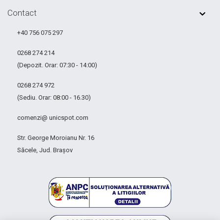
Contact
+40 756 075 297
0268 274 214
(Depozit. Orar: 07:30 - 14:00)
0268 274 972
(Sediu. Orar: 08:00 - 16.30)
comenzi@ unicspot.com
Str. George Moroianu Nr. 16
Săcele, Jud. Brașov