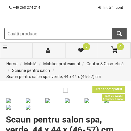
Intră în cont
+40 268 274 214
0
0
/
/
/
Home
Mobilă
Mobilier profesional
Coafor & Cosmetică
/
/
Scaune pentru salon
Scaun pentru salon spa, verde, 44 x 44 x (46-57) cm
Transport gratuit
Scaun pentru salon spa,
verde, 44 x 44 x (46-57) cm