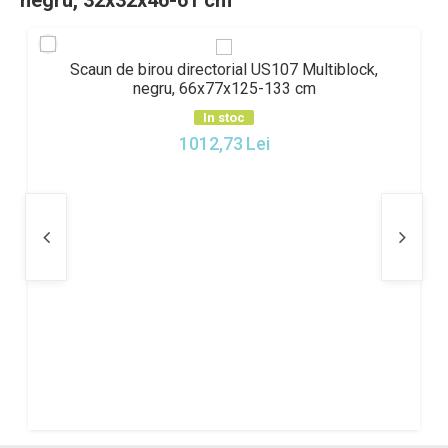
negru, 32x32x46-61 cm
Scaun de birou directorial US107 Multiblock,
negru, 66x77x125-133 cm
In stoc
1012,73
Lei