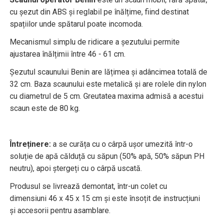
cu șezut din ABS și reglabil pe înălțime, fiind destinat
spațiilor unde spătarul poate incomoda.
Mecanismul simplu de ridicare a șezutului permite
ajustarea înălțimii între 46 - 61 cm.
Șezutul scaunului Benin are lățimea și adâncimea totală de
32 cm. Baza scaunului este metalică și are rolele din nylon
cu diametrul de 5 cm. Greutatea maxima admisă a acestui
scaun este de 80 kg.
Întreținere:
a se curăța cu o cârpă ușor umezită într-o
soluție de apă călduță cu săpun (50% apă, 50% săpun PH
neutru), apoi ștergeți cu o cârpă uscată.
Produsul se livrează demontat, într-un colet cu
dimensiuni 46 x 45 x 15 cm și este însoțit de instrucțiuni
și accesorii pentru asamblare.