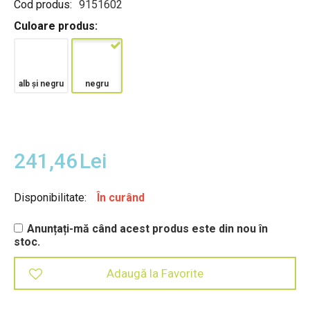
Cod produs:
9151602
Culoare produs:
alb și negru
negru
241,46
Lei
Disponibilitate:
În curând
Anunțați-mă când acest produs este din nou în
stoc.
Adaugă la Favorite