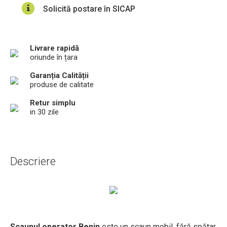
Solicită postare în SICAP
Livrare rapidă
oriunde în țara
Garanția Calității
produse de calitate
Retur simplu
in 30 zile
Descriere
Scaunul operator Benin
este un scaun mobil, fără spătar,