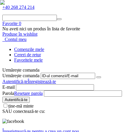
+40 268 274 214
Favorite
0
Nu aveti nici un produs în lista de favorite
Produse în wishlist
Contul meu
Comenzile mele
Cereri de retur
Favoritele mele
Urmărește comanda
Urmărește comanda
Autentifică-te
Înregistrează-te
E-mail
Parola
Resetare parola
Autentifică-te
ține-mă minte
SAU conectează-te cu:
Înregistrează-te pentru a crea un cont nou